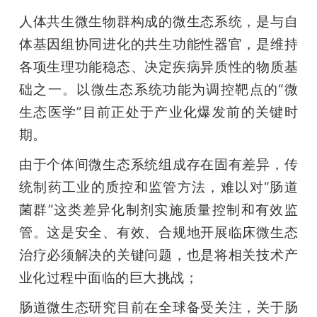
开
人体共生微生物群构成的微生态系统，是与自
体基因组协同进化的共生功能性器官，是维持
课
各项生理功能稳态、决定疾病异质性的物质基
活
础之一。以微生态系统功能为调控靶点的“微
生态医学”目前正处于产业化爆发前的关键时
动
期。
由于个体间微生态系统组成存在固有差异，传
中
统制药工业的质控和监管方法，难以对“肠道
菌群”这类差异化制剂实施质量控制和有效监
心
管。这是安全、有效、合规地开展临床微生态
治疗必须解决的关键问题，也是将相关技术产
GAIR
业化过程中面临的巨大挑战；
专
肠道微生态研究目前在全球备受关注，关于肠