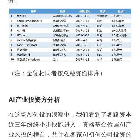
分。
（注：金额相同者按总融资额排序）
AI产业投资方分析
在这场AI创投的浪潮中，我们看到了各路资本
近三年纷纷小步快跑进入。真格基金位居AI产
业风投的榜首，共计在各家AI初创公司投资的