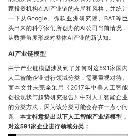
家投资机构在AI产业链的布局和风格，并统计
一下从Google、微软亚洲研究院、BAT等巨
头出来的科学家们所创办的AI公司当前情况，
从数据角度形成对整体AI产业的新认知。
AI产业链模型
由于产业链模型涉及到了如何对这591家国内
人工智能企业进行领域分类，需要重视对待。
而本文并未完全采用《2017年中美人工智能
创投现状与趋势研究报告》中对人工智能企业
的分类方法，因为该分类可能会存在一点小问
题。
本文特意提出以下人工智能产业链模型，
对这591家企业进行领域分类：