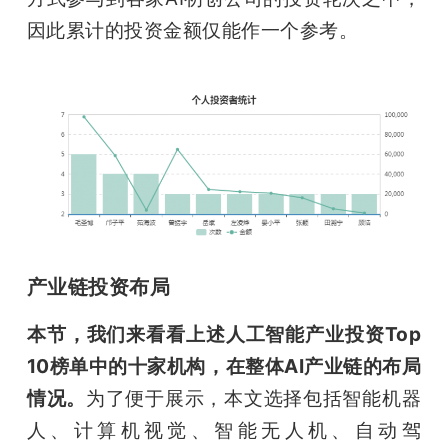
因此累计的投资金额仅能作一个参考。
产业链投资布局
本节，我们来看看上述人工智能产业投资Top 
10榜单中的十家机构，在整体AI产业链的布局
情况。
为了便于展示，本文选择包括智能机器
人、计算机视觉、智能无人机、自动驾