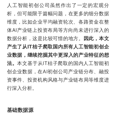
开
人工智能初创公司虽然作出了一定的宏观分
析，但可能限于篇幅问题，在更多的细分数据
课
维度，比如企业平均融资轮次、各路资金在整
体AI产业链上投资布局等方向尚未进行深入的
活
数据分析，这是比较可惜的地方。
因此，本文
产生了从IT桔子爬取国内所有人工智能初创企
动
业数据，继续挖掘其中更深入的产业特征的想
法。
本文基于从IT桔子爬取的国内人工智能初
中
创企业数据，在AI初创公司产业链分布、融投
心
资事件、投资机构风格与产业链布局等维度进
行深入分析。
GAIR
基础数据源
专