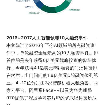
2016~2017人工智能领域10大融资事件
——
本文统计了2016年至今AI领域的所有融资事
件中，单轮融资金额最高的10大融资事件。排
首位的是去年获得6亿美元战略投资的智车优
行，今年获得4.1亿美元B轮融资的商汤科技排
在次席，出门问问的1.8亿美元D轮融资位列第
三。4~10位分别由3家智能机器人独角兽、两
家云平台、阿里系Face++以及为华为麒麟
970提供了深度学习芯片IP的寒武纪科技所瓜