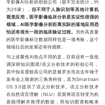
学影像AI分析的初创公司（据不完全统计，约
为25家），
但不同于人脸识别等其他计算机
视觉应用，医学影像临床分析是实证性很强的
领域，AI医学影像分析距离实际的落地应用恐
怕还有很长一段的临床验证过程。
另外高质量
的医学影像标注数据同样也是一项考验，这个
领域往后的发展还有待观察。
与上述聚焦AI热点不同的是，目前还有一批低
调深耕知识图谱/语义分析技术的初创公司，
其中知名度较高公司的是被罗永浩在去年锤子
发布会上致谢的三角兽科技，其为Smartisan 
OS 3.0提供了语义分析技术。语义分析技术
在自然语言理解（NLU）层面将语言转变为机
器能理解并推理的数据，而知识图谱粗略来