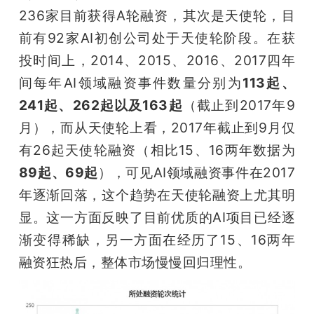
236家目前获得A轮融资，其次是天使轮，目
前有92家AI初创公司处于天使轮阶段。在获
投时间上，2014、2015、2016、2017四年
间每年AI领域融资事件数量分别为
113起、
241起、262起以及163起
（截止到2017年9
月），而从天使轮上看，2017年截止到9月仅
有26起天使轮融资（相比15、16两年数据为
89起、69起
），可见AI领域融资事件在2017
年逐渐回落，这个趋势在天使轮融资上尤其明
显。这一方面反映了目前优质的AI项目已经逐
渐变得稀缺，另一方面在经历了15、16两年
融资狂热后，整体市场慢慢回归理性。