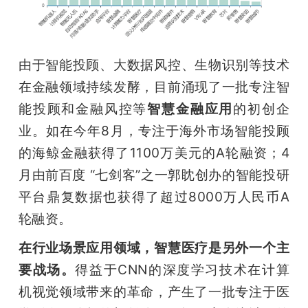
由于智能投顾、大数据风控、生物识别等技术
在金融领域持续发酵，目前涌现了一批专注智
能投顾和金融风控等
智慧金融应用
的初创企
业。如在今年8月，专注于海外市场智能投顾
的海鲸金融获得了1100万美元的A轮融资；4
月由前百度 “七剑客”之一郭眈创办的智能投研
平台鼎复数据也获得了超过8000万人民币A
轮融资。
在行业场景应用领域，智慧医疗是另外一个主
要战场。
得益于CNN的深度学习技术在计算
机视觉领域带来的革命，产生了一批专注于医