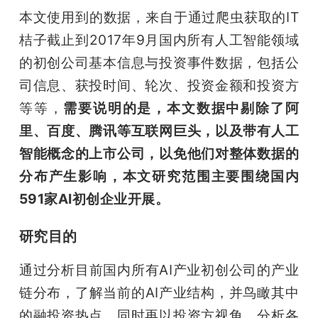
本文使用到的数据，来自于通过爬虫获取的IT
题
桔子截止到2017年9月国内所有人工智能领域
的初创公司基本信息与投资事件数据，包括公
爱
司信息、获投时间、轮次、投资金额和投资方
等等，
需要说明的是，本文数据中剔除了阿
搞
里、百度、腾讯等互联网巨头，以及带有人工
智能概念的上市公司，以免他们对整体数据的
机
分布产生影响，本文研究范围主要围绕国内
591家AI初创企业开展。
研究目的
通过分析目前国内所有AI产业初创公司的产业
链分布，了解当前的AI产业结构，并鸟瞰其中
的融投资热点。同时再以投资方视角，分析各