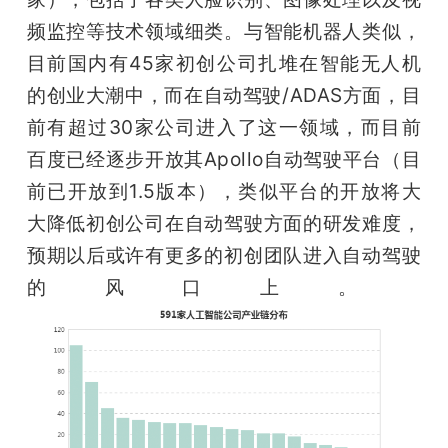
频监控等技术领域细类。与智能机器人类似，
目前国内有45家初创公司扎堆在智能无人机
的创业大潮中，而在自动驾驶/ADAS方面，目
前有超过30家公司进入了这一领域，而目前
百度已经逐步开放其Apollo自动驾驶平台（目
前已开放到1.5版本），类似平台的开放将大
大降低初创公司在自动驾驶方面的研发难度，
预期以后或许有更多的初创团队进入自动驾驶
的风口上。