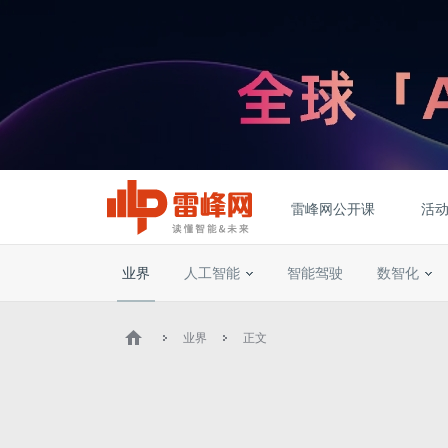
雷峰网公开课
活
业界
人工智能
智能驾驶
数智化
业界
正文