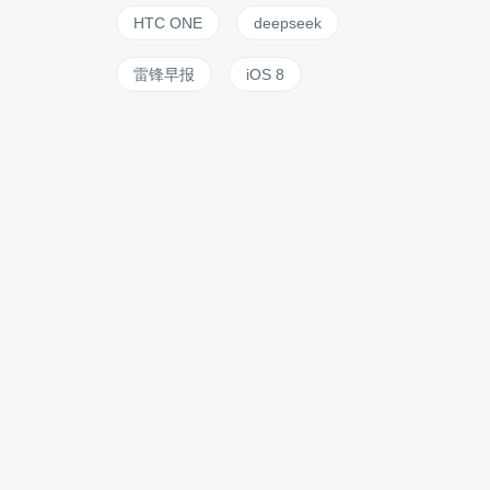
HTC ONE
deepseek
雷锋早报
iOS 8