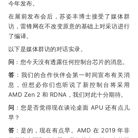
今年发布。
题
在展前发布会后，苏姿丰博士接受了媒体群
访，雷锋网在不改变原意的基础上对采访进行
爱
了编译。
搞
以下是媒体群访的对话实录。
问
：您今天没有透露任何控制台芯片的消息。
机
答
：我们的合作伙伴会第一时间宣布有关消
息，但想必你们也听说了新控制台将采用 
AMD Zen 2 和 RDNA，我们对此十分期待。
问
：您是否觉得现在谈论桌面 APU 还有点儿
早？
答
：是的，现在有点早。AMD 在 2019 年非