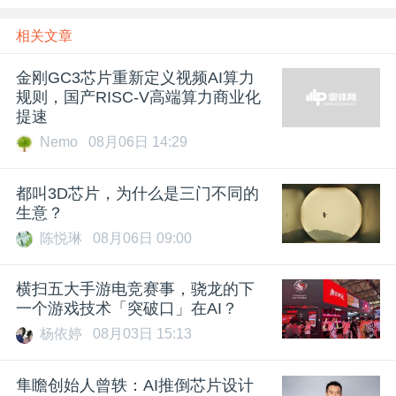
相关文章
金刚GC3芯片重新定义视频AI算力
规则，国产RISC-V高端算力商业化
提速
Nemo
08月06日 14:29
都叫3D芯片，为什么是三门不同的
生意？
陈悦琳
08月06日 09:00
横扫五大手游电竞赛事，骁龙的下
一个游戏技术「突破口」在AI？
杨依婷
08月03日 15:13
隼瞻创始人曾轶：AI推倒芯片设计