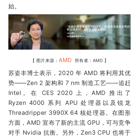
开
始。
课
活
动
AMD
【 图片来源：
  所有者：AMD 】
苏姿丰博士表示，2020 年 AMD 将利用其优
中
势——Zen 2 架构和 7 nm 制造工艺——追赶 
Intel。在 CES 2020 上，AMD 推出了 
心
Ryzen 4000 系列 APU 处理器以及锐龙 
Threadripper 3990X 64 核处理器。在图形
GAIR
方面，AMD 宣布了新的主流 GPU，可与竞争
专
对手 Nvidia 抗衡。另外，Zen3 CPU 也将于