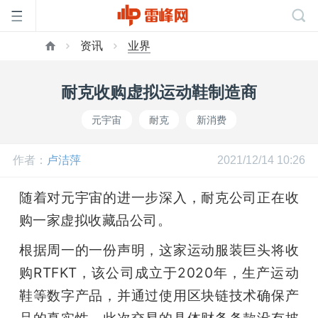
资讯
业界
首
耐克收购虚拟运动鞋制造商
页
元宇宙
耐克
新消费
雷
作者：
卢洁萍
2021/12/14 10:26
峰
随着对元宇宙的进一步深入，耐克公司正在收
购一家虚拟收藏品公司。
网
根据周一的一份声明，这家运动服装巨头将收
购RTFKT，该公司成立于2020年，生产运动
公
鞋等数字产品，并通过使用区块链技术确保产
品的真实性。此次交易的具体财务条款没有披