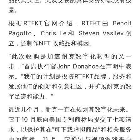
开
露。 
课
根据RTFKT官网介绍，RTFKT由 Benoit 
Pagotto、Chris Le和 Steven Vasilev创
活
立，还制作NFT 收藏品和模因。
“此次收购是加速耐克数字化转型的又一
动
步，”首席执行官John Donahoe在声明中表
示。“我们的计划是投资RTFKT品牌，服务和
中
发展他们的创新和创意社区，并扩展耐克的数
心
字足迹和能力。”
最近几个月，耐克一直在规划其数字化未来。
GAIR
它于10 月底向美国专利商标局提交了七项请
求，以保护其在“可下载虚拟商品”和相关服务
专
中的商标。11 月，它通过与视频游戏平台 