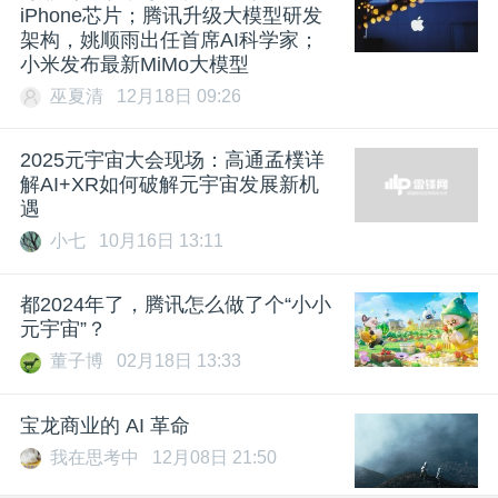
iPhone芯片；腾讯升级大模型研发
架构，姚顺雨出任首席AI科学家；
小米发布最新MiMo大模型
巫夏清
12月18日 09:26
2025元宇宙大会现场：高通孟樸详
解AI+XR如何破解元宇宙发展新机
遇
小七
10月16日 13:11
都2024年了，腾讯怎么做了个“小小
元宇宙”？
董子博
02月18日 13:33
宝龙商业的 AI 革命
我在思考中
12月08日 21:50