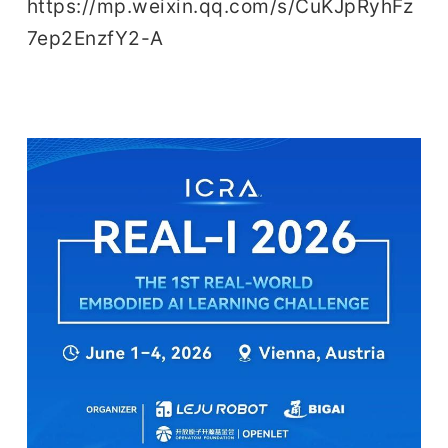
开
https://mp.weixin.qq.com/s/CuKJpRyhFz
7ep2EnzfY2-A
课
活
动
中
心
GAIR
专