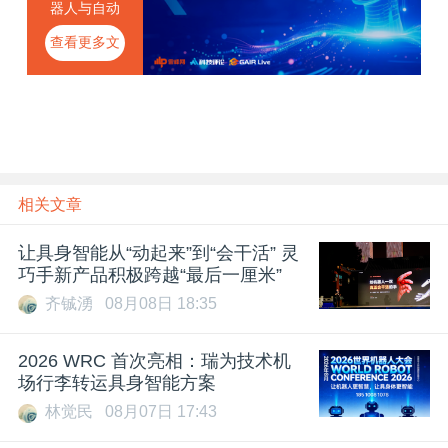
器人与自动
化会议
查看更多文
章
相关文章
让具身智能从“动起来”到“会干活” 灵
巧手新产品积极跨越“最后一厘米”
齐铖湧
08月08日 18:35
2026 WRC 首次亮相：瑞为技术机
场行李转运具身智能方案
林觉民
08月07日 17:43