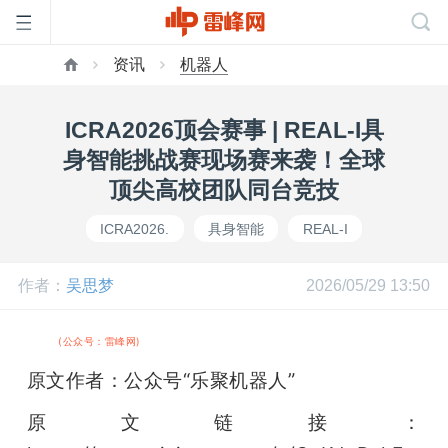
资讯
机器人
首
ICRA2026顶会赛事 | REAL-I具
页
身智能挑战赛现场赛来袭！全球
顶尖高校团队同台竞技
雷
ICRA2026.
具身智能
REAL-I
峰
作者：
吴思梦
2026/05/29 13:50
网
雷峰网
(公众号：雷峰网)
原文作者：公众号“乐聚机器人”
公
原文链接：