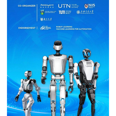
题
爱
搞
机