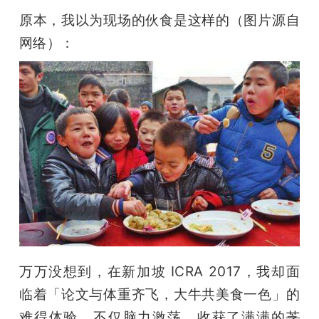
开
原本，我以为现场的伙食是这样的（图片源自
网络）：
课
活
动
中
心
GAIR
万万没想到，在新加坡 ICRA 2017，我却面
临着「论文与体重齐飞，大牛共美食一色」的
专
难得体验，不仅脑力激荡，收获了满满的
芝