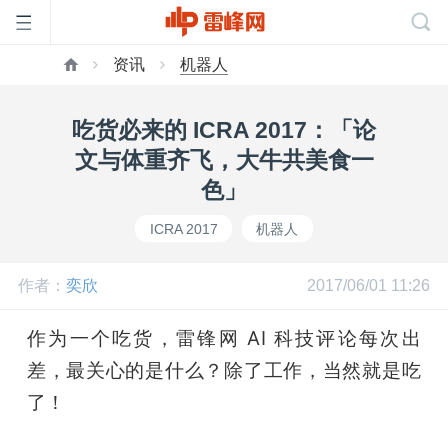
资讯
机器人
首
吃货必来的 ICRA 2017：「论
页
文与体重齐飞，大牛共美食一
色」
雷
ICRA 2017
机器人
峰
作者：
奕欣
2017/06/01 11:26
网
作为一个吃货，雷锋网 AI 科技评论每次出
差，最关心的是什么？除了工作，当然就是吃
公
了！