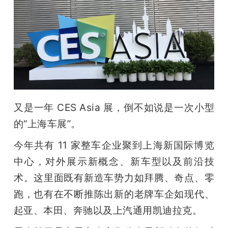
开
课
活
动
又是一年 CES Asia 展，倒不如说是一次小型
的“上海车展”。
中
今年共有 11 家整车企业聚到上海新国际博览
心
中心，对外展示新概念、新车型以及前沿技
术。这里面既有新造车势力如拜腾、奇点、零
GAIR
跑，也有在不断推陈出新的老牌车企如现代、
起亚、本田、奔驰以及上汽通用凯迪拉克。
专