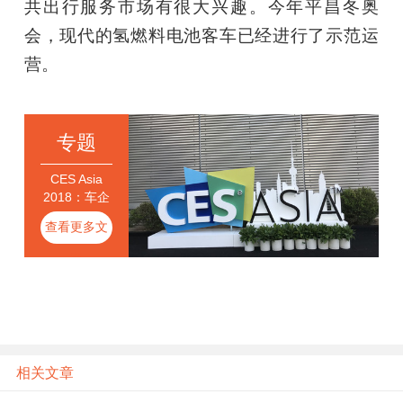
共出行服务市场有很大兴趣。今年平昌冬奥
会，现代的氢燃料电池客车已经进行了示范运
营。
专题
CES Asia
2018：车企
和AI厂商的
查看更多文
狂欢
章
相关文章