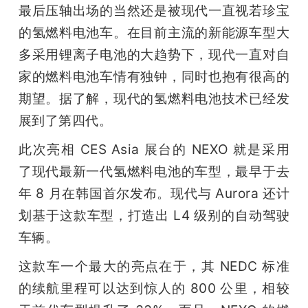
最后压轴出场的当然还是被现代一直视若珍宝
的氢燃料电池车。在目前主流的新能源车型大
多采用锂离子电池的大趋势下，现代一直对自
家的燃料电池车情有独钟，同时也抱有很高的
期望。据了解，现代的氢燃料电池技术已经发
展到了第四代。
此次亮相 CES Asia 展台的 NEXO 就是采用
了现代最新一代氢燃料电池的车型，最早于去
年 8 月在韩国首尔发布。现代与 Aurora 还计
划基于这款车型，打造出 L4 级别的自动驾驶
车辆。
这款车一个最大的亮点在于，其 NEDC 标准
的续航里程可以达到惊人的 800 公里，相较