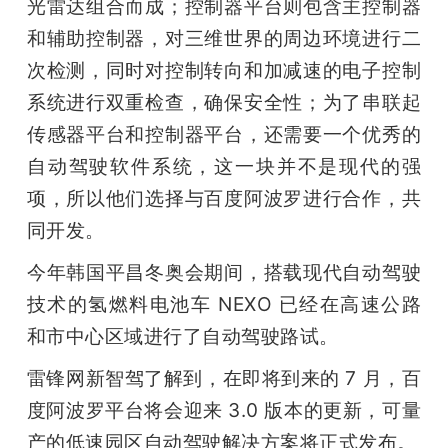
光雷达组合而成；控制器平台则包含主控制器
和辅助控制器，对三维世界的周边环境进行二
次检测，同时对控制转向和加减速的电子控制
系统进行双重检查，确保安全性；为了串联起
传感器平台和控制器平台，还需要一个优秀的
自动驾驶软件系统，这一块并不是现代的强
项，所以他们选择与百度阿波罗进行合作，共
同开发。
今年韩国平昌冬奥会期间，搭载现代自动驾驶
技术的氢燃料电池车 NEXO 已经在高速公路
和市中心区域进行了自动驾驶路试。
雷锋网新智驾了解到，在即将到来的 7 月，百
度阿波罗平台将会迎来 3.0 版本的更新，可量
产的低速园区自动驾驶解决方案将正式发布。