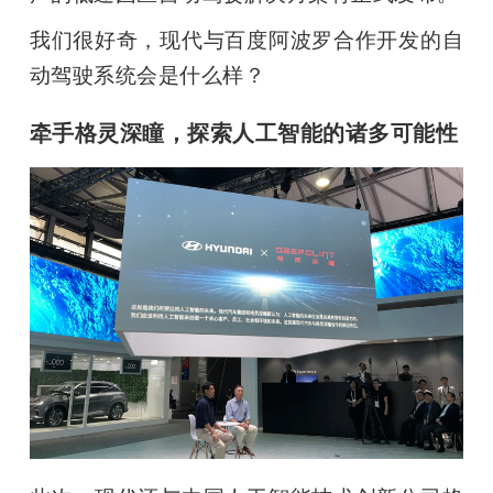
我们很好奇，现代与百度阿波罗合作开发的自
动驾驶系统会是什么样？
牵手格灵深瞳，探索人工智能的诸多可能性