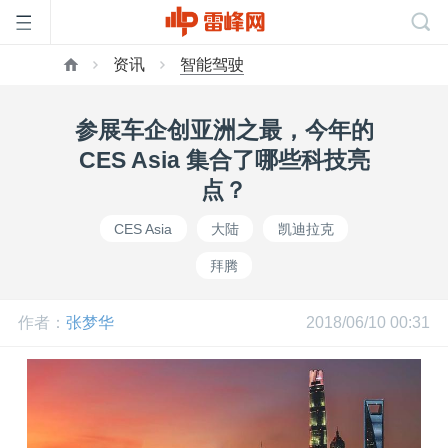
资讯
智能驾驶
首
参展车企创亚洲之最，今年的
页
CES Asia 集合了哪些科技亮
点？
雷
CES Asia
大陆
凯迪拉克
拜腾
峰
作者：
张梦华
2018/06/10 00:31
网
公