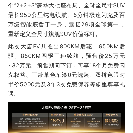
开
个“2+2+3”豪华大七座布局、全球全尺寸SUV
最长950公里纯电续航、5分钟极速闪充及百
课
万级智能底盘于一身，囊括29项全球第一，
重新定义全尺寸旗舰SUV价值标杆。
活
此次大唐EV共推出800KM后驱、950KM后
动
驱、850KM四驱三种续航，预售价25万元
~32万元。预售期间下订，可享18个月免费闪
中
充权益、三款单色车漆0元选装、双拼色限时
半价5000元及3年3次免费保养等多重尊享礼
心
遇。
GAIR
专