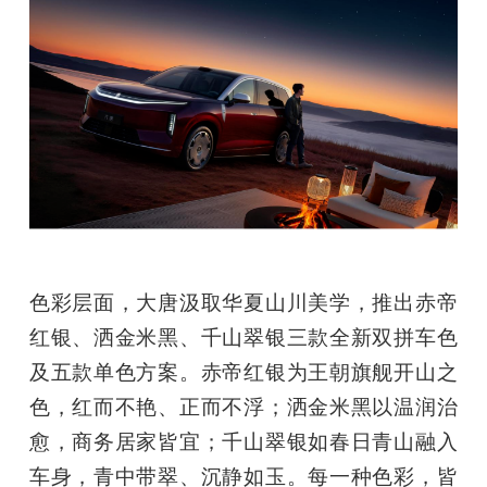
色彩层面，大唐汲取华夏山川美学，推出赤帝
红银、洒金米黑、千山翠银三款全新双拼车色
及五款单色方案。赤帝红银为王朝旗舰开山之
色，红而不艳、正而不浮；洒金米黑以温润治
愈，商务居家皆宜；千山翠银如春日青山融入
车身，青中带翠、沉静如玉。每一种色彩，皆