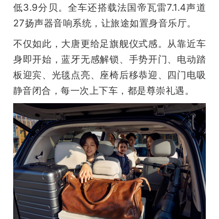
低3.9分贝。全车还搭载法国帝瓦雷7.1.4声道
27扬声器音响系统，让旅途如置身音乐厅。
不仅如此，大唐更给足旗舰仪式感。从靠近车
身即开始，蓝牙无感解锁、手势开门、电动踏
板迎宾、光毯点亮、座椅后移恭迎、四门电吸
静音闭合，每一次上下车，都是尊崇礼遇。