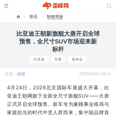
资讯
智能驾驶
首
比亚迪王朝新旗舰大唐开启全球
页
预售，全尺寸SUV市场迎来新
标杆
雷
比亚迪
车展
发布会
峰
作者：
徐咪
2026/04/24 16:41
网
4月24日，2026北京国际车展盛大开幕，比
亚迪王朝网旗下全新全尺寸旗舰SUV——大唐
公
正式开启全球预售。新车专为兼顾事业格局与
家庭担当的时代中坚人群而来，集中国品牌首