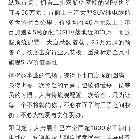
纵观市场，拥有二排双航空座椅的MPV售价
直奔50万元；市面上主流大型SUV纯电续航
多为六七百公里，价格均在40万元以上；零
百加速4.5秒的性能SUV落地近300万。而这
些顶流配置，大唐悉数搭载，25万元起的预
售价，彻底击穿行业天花板，重新标定全尺寸
旗舰SUV价值基准。
撑得起事业的气场，装得下七口之家的圆满，
跟得上每一次奔赴的节奏，也读得懂每一位乘
员的习惯，大唐将旗舰配置一次给全，只为让
每一个不将就的你，不必在面子与里子之间权
衡，不必为热爱与责任妥协。
即日起，大唐展车已在全国超1800家王朝门
店就位，欢迎携家人到店试乘试驾，亲身感受