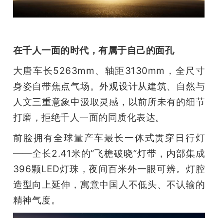
题
爱
在千人一面的时代，有属于自己的面孔
大唐车长5263mm、轴距3130mm，全尺寸
搞
身姿自带焦点气场。外观设计从建筑、自然与
人文三重意象中汲取灵感，以前所未有的细节
机
打磨，拒绝千人一面的同质化表达。
前脸拥有全球量产车最长一体式贯穿日行灯
——全长2.41米的“飞檐破晓”灯带，内部集成
396颗LED灯珠，夜间百米外一眼可辨。灯腔
造型向上延伸，寓意中国人不低头、不认输的
精神气度。