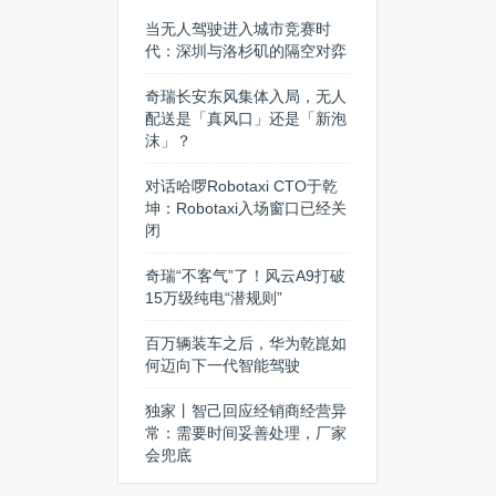
当无人驾驶进入城市竞赛时
代：深圳与洛杉矶的隔空对弈
奇瑞长安东风集体入局，无人
配送是「真风口」还是「新泡
沫」？
对话哈啰Robotaxi CTO于乾
坤：Robotaxi入场窗口已经关
闭
奇瑞“不客气”了！风云A9打破
15万级纯电“潜规则”
百万辆装车之后，华为乾崑如
何迈向下一代智能驾驶
独家丨智己回应经销商经营异
常：需要时间妥善处理，厂家
会兜底