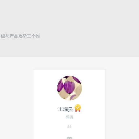
色升级与产品攻势三个维
王瑞昊
编辑