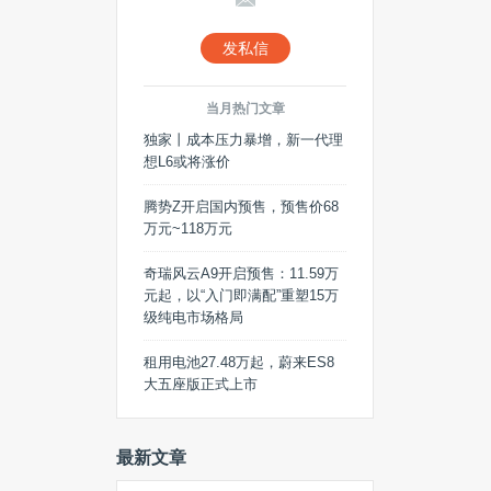
发私信
当月热门文章
独家丨成本压力暴增，新一代理
想L6或将涨价
腾势Z开启国内预售，预售价68
万元~118万元
奇瑞风云A9开启预售：11.59万
元起，以“入门即满配”重塑15万
级纯电市场格局
租用电池27.48万起，蔚来ES8
大五座版正式上市
最新文章