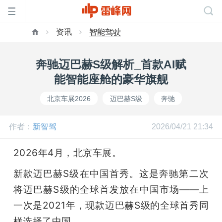
资讯
智能驾驶
首
奔驰迈巴赫S级解析_首款AI赋
页
能智能座舱的豪华旗舰
北京车展2026
迈巴赫S级
奔驰
雷
作者：
新智驾
2026/04/21 21:34
峰
2026年4月，北京车展。
网
新款迈巴赫S级在中国首秀。这是奔驰第二次
将迈巴赫S级的全球首发放在中国市场——上
公
一次是2021年，现款迈巴赫S级的全球首秀同
样选择了中国。