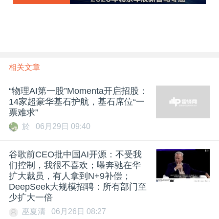
动摇
章
相关文章
“物理AI第一股”Momenta开启招股：
14家超豪华基石护航，基石席位“一
票难求”
於
06月29日 09:40
谷歌前CEO批中国AI开源：不受我
们控制，我很不喜欢；曝奔驰在华
扩大裁员，有人拿到N+9补偿；
DeepSeek大规模招聘：所有部门至
少扩大一倍
巫夏清
06月26日 08:27