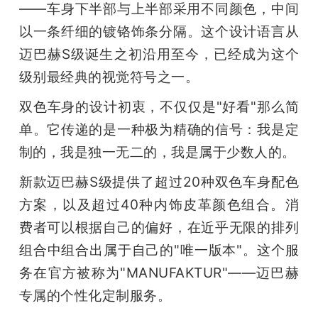
——车身下半部与上半部采用不同颜色，中间
题
以一条纤细的镀铬饰条分隔。这个设计语言从
迈巴赫S级诞生之初沿用至今，已经成为这个
爱
级别最经典的视觉符号之一。
双色车身的设计初衷，不仅仅是"好看"那么简
搞
单。它传递的是一种极为精确的信号：我是定
制的，我是独一无二的，我是属于少数人的。
机
新款迈巴赫S级提供了超过20种双色车身配色
方案，以及超过40种内饰皮革颜色组合。消
费者可以根据自己的偏好，在近乎无限的排列
组合中组合出属于自己的"唯一版本"。这个服
务在官方被称为"MANUFAKTUR"——迈巴赫
专属的个性化定制服务。