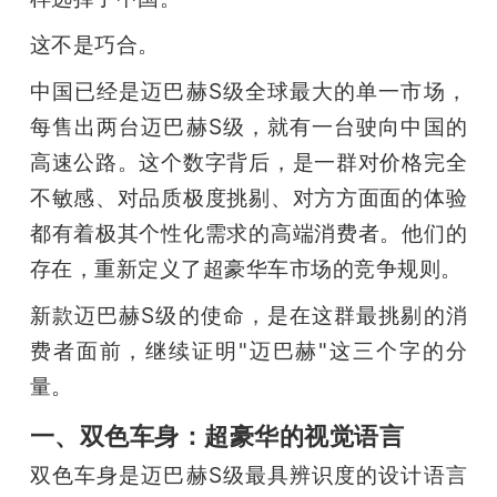
开
这不是巧合。
课
中国已经是迈巴赫S级全球最大的单一市场，
每售出两台迈巴赫S级，就有一台驶向中国的
活
高速公路。这个数字背后，是一群对价格完全
不敏感、对品质极度挑剔、对方方面面的体验
动
都有着极其个性化需求的高端消费者。他们的
存在，重新定义了超豪华车市场的竞争规则。
中
新款迈巴赫S级的使命，是在这群最挑剔的消
心
费者面前，继续证明"迈巴赫"这三个字的分
量。
GAIR
一、双色车身：超豪华的视觉语言
专
双色车身是迈巴赫S级最具辨识度的设计语言