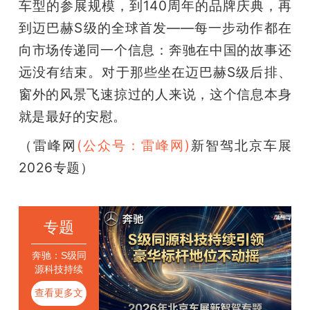
车型的参展规模，到140周年的品牌庆典，再
到迈巴赫S级的全球首发——每一步动作都在
向市场传递同一个信息：奔驰在中国的故事还
远没有结束。对于那些坐在迈巴赫S级后排、
窗外的风景飞速掠过的人来说，这个信息本身
就是最好的安慰。
（雷峰网
(公众号：雷峰网)
新智驾北京车展
2026专题）
专题
奔驰：S级同
源科技持续
引领，豪华
查看更多文
标杆地位不