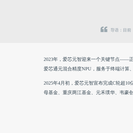
导语：目前，
2023年，爱芯元智迎来一个关键节点——
爱芯通元混合精度NPU，服务于终端计算
2025年4月初，爱芯元智宣布完成C轮超
母基金、重庆两江基金、元禾璞华、韦豪
本届上海车展期间，爱芯元智发布了全新一
力提高至10 TOPS，原生支持混合精度
ASIL-B、ASIL-D级别的功能安全。