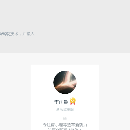
辅助驾驶技术，并接入
李雨晨
新智驾主编
专注蔚小理等造车新势力