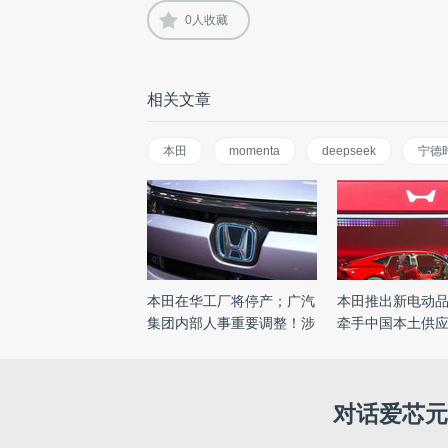
0
人收藏
相关文章
本田
momenta
deepseek
宁德
本田在华工厂将停产；广汽
本田推出新电动品
集团内部人事重要调整！涉
牵手中国本土供应
...
...
对话爱芯元