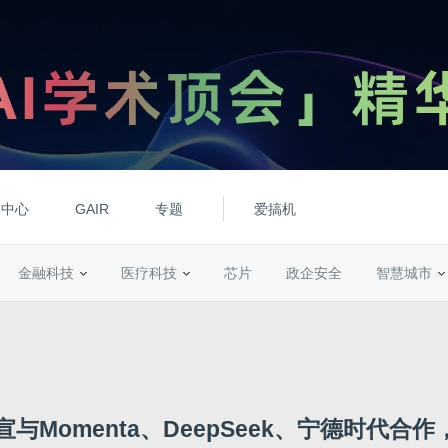
动中心
GAIR
专题
爱搞机
金融科技
医疗科技
芯片
政企安全
智慧城市
官宣与Momenta、DeepSeek、宁德时代合