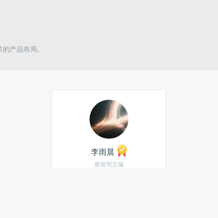
芯片的产品布局。
李雨晨
新智驾主编
专注蔚小理等造车新势力
的原创报道 |微信：
Gru1993