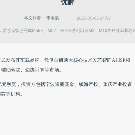
优解
本文作者：
李雨晨
2025-05-06 14:57
爱芯元智已完成M55H、M57、M76H系列以及M9、M10等后续车载
正式发布其车载品牌，凭借自研两大核心技术爱芯智眸AI-ISP和
、辅助驾驶、边缘计算等市场。
10亿元融资，投资方包括宁波通商基金、镇海产投、重庆产业投资
创芯等机构。
代车载芯片产品M57系列。该系列采用自研爱芯通元NPU，算
、支持BEV算法，集成MCU，内置安全岛，能够在芯片层面实现