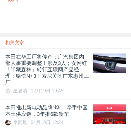
相关文章
本田在华工厂将停产；广汽集团内
部人事重要调整！涉及3人；女网红
「半藏森林」转行互联网产品经
理；赔偿N+3！索尼关闭广东惠州工
厂
巫夏清
12月19日 19:45
本田推出新电动品牌“烨”：牵手中国
本土供应链，3年推6款新车
李雨晨
04月18日 12:24