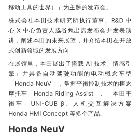
开
移动工具的世界）」为主题的发布会。
株式会社本田技术研究所执行董事、R&D 中
课
心 X 中心负责人脇谷勉出席发布会并发表演
活
讲，阐述本田的未来展望，并介绍本田在开放
式创新领域的发展方向。
动
在展馆里，本田展出了搭载 AI 技术「情感引
擎」并具备自动驾驶功能的电动概念车型
中
「Honda NeuV」，掌握平衡控制技术的概念
摩托车「Honda Riding Assist」、「本田平
心
衡车」UNI-CUB β、人机交互解决方案 
Honda HMI Concept 等多个产品。
GAIR
Honda NeuV
专