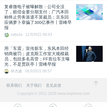
复睿微电子被曝解散：公司全没
了，赔偿金要分期支付；广汽本田
称终止劳务派遣不算裁员；京东回
应俩萝卜章骗了300亿事件丨雷峰早
报
nebula
12月05日 08:43
用「车震」宣传新车，东风本田经
销商被罚；皮克斯工作室大规模裁
员，包括多名高管；FF首位车主曝
光，不是贾跃亭丨雷峰早报
林杰鑫
06月05日 08:57
联系我们
关于我们
意见反馈
Copyright © 2011-2026
www.leiphone.com