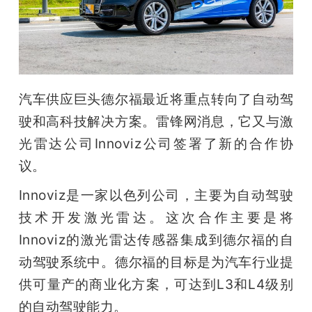
开
课
活
汽车供应巨头德尔福最近将重点转向了自动驾
驶和高科技解决方案。雷锋网消息，它又与激
动
光雷达公司Innoviz公司签署了新的合作协
议。
中
Innoviz是一家以色列公司，主要为自动驾驶
心
技术开发激光雷达。这次合作主要是将
Innoviz的激光雷达传感器集成到德尔福的自
GAIR
动驾驶系统中。德尔福的目标是为汽车行业提
供可量产的商业化方案，可达到L3和L4级别
专
的自动驾驶能力。