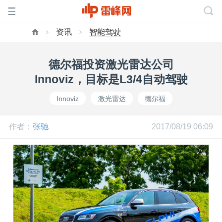
资讯
智能驾驶
首
德尔福投资激光雷达公司
页
Innoviz，目标是L3/4自动驾驶
Innoviz
激光雷达
德尔福
雷
作者：
张驰
2017/08/19 06:09
峰
网
公