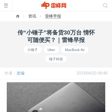
资讯
雷峰早报
首
传“小锤子”将备货30万台 情怀
页
可随便买？｜雷锋早报
小锤子
Uber
MacBook Air
雷
锤子科技
峰
作者：
老编
2015/04/20 08:48
网
公