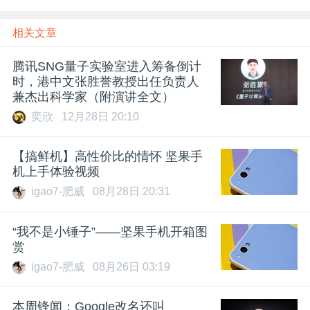
相关文章
腾讯SNG量子实验室进入筹备倒计
时，港中文张胜誉教授出任负责人
兼杰出科学家（附演讲全文）
奕欣
12月28日 20:10
【搞鲜机】高性价比的情怀 坚果手
机上手体验视频
igao7-肥威
08月28日 20:31
“我不是小锤子”——坚果手机开箱图
赏
igao7-肥威
08月26日 03:19
本周锋闻：Google改名还叫