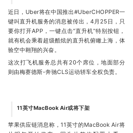
题
近日，Uber将在中国推出#UberCHOPPER一
键叫直升机服务的消息被传出，4月25日，只
爱
要你打开APP，一键点击“直升机”特别按钮，
就有机会乘着超级酷炫的直升机俯瞰上海，体
搞
验空中翱翔的兴奋。
这次打飞机服务总共有20个席位，地面部分
机
则由梅赛德斯-奔驰CLS运动轿车全权负责。
11英寸MacBook Air或将下架
苹果供应链消息称，11英寸的MacBook Air将