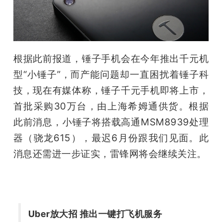
开
课
根据此前报道，锤子手机会在今年推出千元机
活
型“小锤子”，而产能问题却一直困扰着锤子科
技，现在有媒体称，锤子千元手机即将上市，
动
首批采购30万台，由上海希姆通供货。根据
中
此前消息，小锤子将搭载高通MSM8939处理
器（骁龙615），最迟6月份跟我们见面。此
心
消息还需进一步证实，雷锋网将会继续关注。
GAIR
专
Uber放大招 推出一键打飞机服务