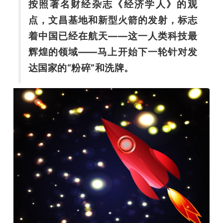
开
按照著名财经杂志《经济学人》的观
点，文昌基地和新型火箭的发射，标志
课
着中国已经在航天——这一人类科技最
辉煌的领域——马上开始下一轮针对发
活
达国家的“粉碎”和洗牌。
动
中
心
GAIR
专