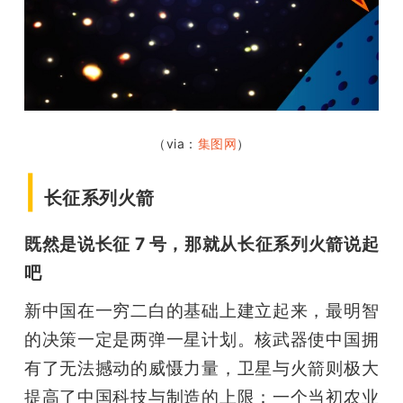
题
爱
搞
（via：
集图网
）
|
机
长征系列火箭
既然是说长征 7 号，那就从长征系列火箭说起
吧
新中国在一穷二白的基础上建立起来，最明智
的决策一定是两弹一星计划。核武器使中国拥
有了无法撼动的威慑力量，卫星与火箭则极大
提高了中国科技与制造的上限：一个当初农业