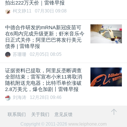
拍出222万天价｜雷锋早报
柯文静11
07月30日 09:08
中德合作研发的mRNA新冠疫苗可
在6周内完成升级更新；虾米音乐今
日正式关停；阿里巴巴将发行美元
债券 | 雷锋早报
苏珊珊
02月05日 08:05
证据资料已提取，阿里反垄断调查
全部结束；雷军宣布小米11将取消
随机附送充电器；比特币单价涨破
2.8万美元，爆仓加剧丨雷锋早报
刘海涛
12月28日 09:46
联系我们
关于我们
意见反馈
Copyright © 2011-2026
www.leiphone.com