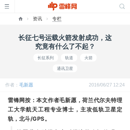
资讯
专栏
首
长征七号运载火箭发射成功，这
页
究竟有什么了不起？
长征系列
轨道
火箭
雷
通讯卫星
峰
作者：
毛新愿
2016/06/27 12:24
网
雷锋网按：本文作者毛新愿，荷兰代尔夫特理
工大学航天工程专业博士，主攻低轨卫星定
公
轨，北斗/GPS。