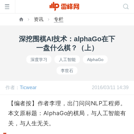
资讯
专栏
首
深挖围棋AI技术：alphaGo在下
页
一盘什么棋？（上）
深度学习
人工智能
AlphaGo
雷
李世石
峰
作者：
Ticwear
2016/03/11 14:39
网
【编者按】作者李理，出门问问NLP工程师。
本文原标题：AlphaGo的棋局，与人工智能有
公
关，与人生无关。