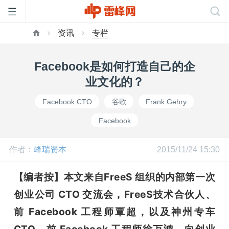
资讯
专栏
首
Facebook是如何打造自己的企
页
业文化的？
Facebook CTO
谷歌
Frank Gehry
雷
Facebook
峰
作者：
峰瑞资本
2015/11/24 15:30
网
【编者按】本文来自FreeS 组织的内部第一次
创业公司 CTO 交流会，
FreeS技术合伙人、
公
前 Facebook 工程师覃超，以及神州专车 
CTO、前 Facebook 工程师徐万鸿，向创业