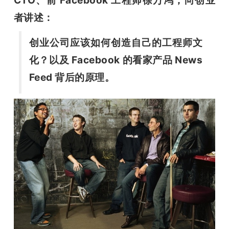
开
者讲述：
课
创业公司应该如何创造自己的工程师文
化？以及 Facebook 的看家产品 News 
活
Feed 背后的原理。
动
中
心
GAIR
专