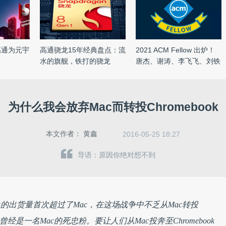
高通为元宇
高通骁龙15年经典盘点：流
2021 ACM Fellow 出炉！
水的旗舰，铁打的骁龙
唐杰、谢涛、李飞飞、刘铁
岩 ...
为什么我会放弃Mac而转投Chromebook
本文作者：
黄鑫
2016-05-25 18:27
导语：原因你绝对想不到
ook的出货量首次超过了Mac，在这场战争中不乏从Mac转投
ak就曾经是一名Mac的死忠粉。要让人们从Mac投奔至Chromebook