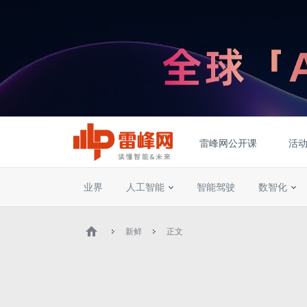
雷峰网公开课
活
业界
人工智能
智能驾驶
数智化
新鲜
正文