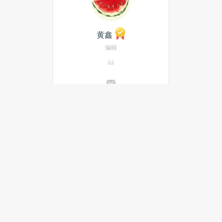
黄鑫
编辑
发私信
当月热门文章
最新文章
推荐美图的 Pinterest，如何靠机
器学习吸睛？
社交媒体 AI 只会捅篓子？它可是