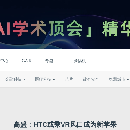
动中心
GAIR
专题
爱搞机
金融科技
医疗科技
芯片
政企安全
智慧城市
高盛：HTC或乘VR风口成为新苹果