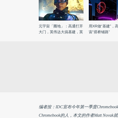
元宇宙「圈地」：高通打开
用XR做“基建”，
大门，英伟达大搞基建，英
宙“搭桥铺路”
...
编者按：IDC宣布今年第一季度Chromeb
Chromebook的人，本文的作者Matt Nov