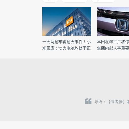
一天两起车辆起火事件！小
本田在华工厂将
米回应：动力电池均处于正
集团内部人事重
...
...
导语：【编者按】