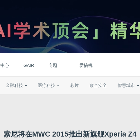
动中心
GAIR
专题
爱搞机
金融科技
医疗科技
芯片
政企安全
智慧城市
索尼将在MWC 2015推出新旗舰Xperia Z4