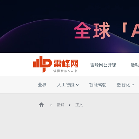
雷峰网公开课
活
业界
人工智能
智能驾驶
数智化
新鲜
正文