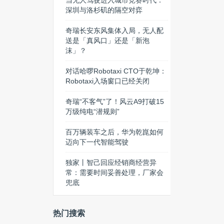
当无人驾驶进入城市竞赛时代：
深圳与洛杉矶的隔空对弈
奇瑞长安东风集体入局，无人配
送是「真风口」还是「新泡
沫」？
对话哈啰Robotaxi CTO于乾坤：
Robotaxi入场窗口已经关闭
奇瑞“不客气”了！风云A9打破15
万级纯电“潜规则”
百万辆装车之后，华为乾崑如何
迈向下一代智能驾驶
独家丨智己回应经销商经营异
常：需要时间妥善处理，厂家会
兜底
热门搜索