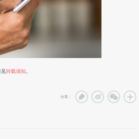
情见
转载须知
。
分享：