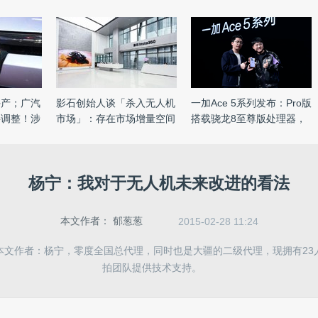
停产；广汽
影石创始人谈「杀入无人机
一加Ace 5系列发布：Pro版
要调整！涉
市场」：存在市场增量空间
搭载骁龙8至尊版处理器，
...
售 ...
杨宁：我对于无人机未来改进的看法
本文作者：
郁葱葱
2015-02-28 11:24
本文作者：杨宁，零度全国总代理，同时也是大疆的二级代理，现拥有23
拍团队提供技术支持。