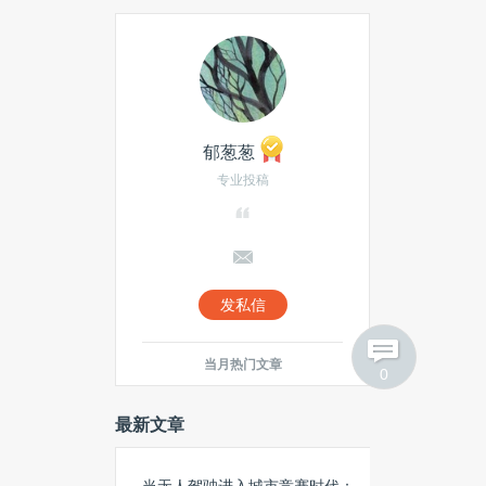
伐
人类“瞬间移动”快实现了？量子
传输取得有了突破性进展
特斯拉将建世界最大储能电池
组，充满电可供2500家庭使用
郁葱葱
专业投稿
热门搜索
黑客
iPad
神经网络
发私信
车联网
Windows
当月热门文章
AMD
paypal
0
创业公司
Netflix
最新文章
搜索引擎
东芝