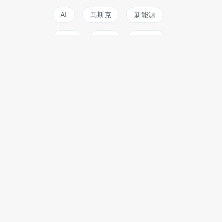
AI
马斯克
新能源
广告
AWS
爱奇艺
Apps
skype
宅客
iPad Pro
deepseek