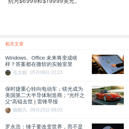
别为$6999和$19999美元。
相关文章
Windows、Office 未来将变成啥
样？答案都在微软的实验室里
伍文靓
05月09日 22:23
保时捷重心转向电动车；镁光成为
美国第二大半导体制造商；“光纤之
父”高锟去世 | 雷锋早报
杨晓凡
09月25日 08:03
罗永浩：锤子要改变世界，而不是