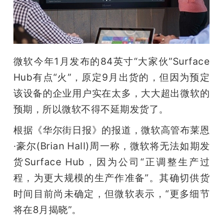
开
课
微软今年1月发布的84英寸“大家伙”Surface 
活
Hub有点“火”，原定9月出货的，但因为预定
动
该设备的企业用户实在太多，大大超出微软的
预期，所以微软不得不延期发货了。
中
根据《华尔街日报》的报道，微软高管布莱恩
·豪尔(Brian Hall)周一称，微软将无法如期发
心
货Surface Hub，因为公司“正调整生产过
程，为更大规模的生产作准备”。其确切供货
GAIR
时间目前尚未确定，但微软表示，“更多细节
将在8月揭晓”。
专