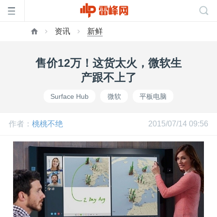
资讯
新鲜
首
售价12万！这货太火，微软生
页
产跟不上了
Surface Hub
微软
平板电脑
雷
作者：
桃桃不绝
2015/07/14 09:56
峰
网
公