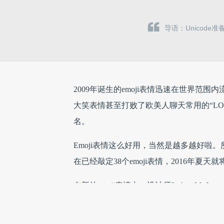
导语：Unicode
2009年诞生的emoji表情迅速在世界范围内
大笑表情甚至打败了欧美人聊天常用的“LOL（l
名。
Emoji表情这么好用，当然是越多越好啦。所
在已经敲定38个emoji表情，2016年夏天
在新的emoji表情中，设计师Joshua M
不再孤单有了新郎，跳舞的红裙女子有了
要是能赶得上明年的七夕，这些成双成对的