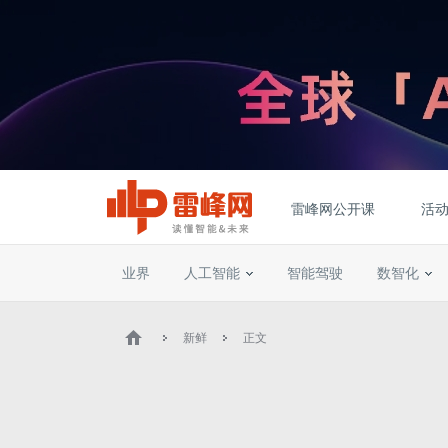
雷峰网公开课
活
业界
人工智能
智能驾驶
数智化
新鲜
正文