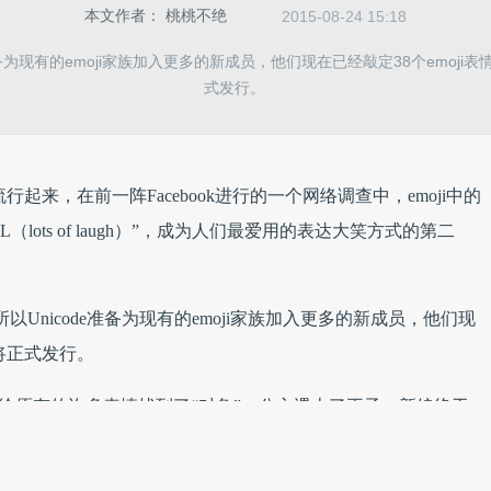
本文作者：
桃桃不绝
2015-08-24 15:18
准备为现有的emoji家族加入更多的新成员，他们现在已经敲定38个emoji表
式发行。
流行起来，在前一阵Facebook进行的一个网络调查中，emoji中的
ots of laugh）”，成为人们最爱用的表达大笑方式的第二
以Unicode准备为现有的emoji家族加入更多的新成员，他们现
就将正式发行。
. Jones给原有的许多表情找到了“对象”：公主遇上了王子，新娘终于
蓝色礼服的舞伴，圣诞老人也有了圣诞婆婆。满满的都是爱呀，
emoji们是注定要成为情侣们的手机间传递爱意的不二选择了。