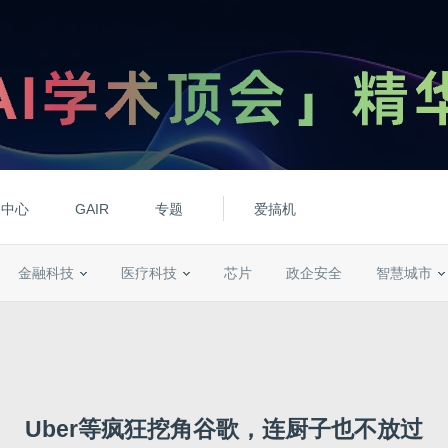
动中心
GAIR
专题
爱搞机
金融科技
医疗科技
芯片
政企安全
智慧城市
Uber等疯狂挖角谷歌，连厨子也不放过