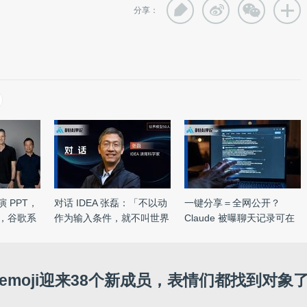
分享：
路演 PPT，
对话 IDEA 张磊：「不以动
一键分享＝全网公开？
人，谷歌系
作为输入条件，就不叫世界
Claude 被曝聊天记录可在
...
谷歌直 ...
emoji迎来38个新成员，表情们都找到对象