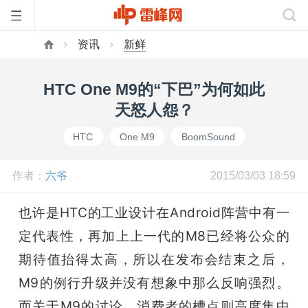
资讯
新鲜
首
HTC One M9的“下巴”为何如此
页
天怒人怨？
HTC
One M9
BoomSound
雷
作者：
六爷
2015/03/03 18:59
峰
也许是HTC的工业设计在Android阵营中有一
网
定代表性，再加上上一代的M8已经将公众的
期待值抬得太高，所以在发布会结束之后，
公
M9的例行升级并没有想象中那么反响强烈。
而关于M9的讨论，消费者的槽点则高度集中