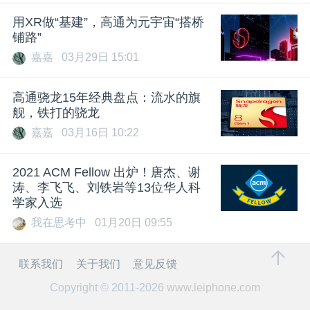
用XR做“基建”，高通为元宇宙“搭桥
铺路”
嘉嘉
03月29日 15:01
高通骁龙15年经典盘点：流水的旗
舰，铁打的骁龙
嘉嘉
03月16日 10:22
2021 ACM Fellow 出炉！唐杰、谢
涛、李飞飞、刘铁岩等13位华人科
学家入选
我在思考中
01月20日 09:55
联系我们
关于我们
意见反馈
Copyright © 2011-2026
www.leiphone.com