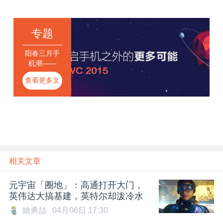
专题
阳春三月手
机潮——
MWC 2015
查看更多文
章
相关文章
元宇宙「圈地」：高通打开大门，
英伟达大搞基建，英特尔却泼冷水
姚勇喆
04月06日 17:30