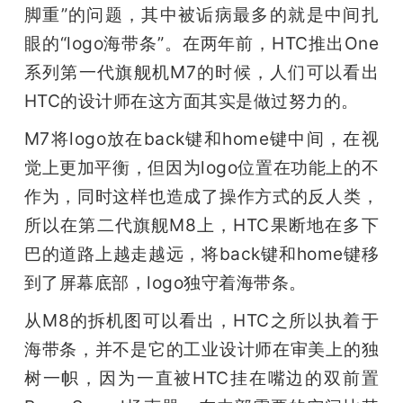
脚重”的问题，其中被诟病最多的就是中间扎
题
眼的“logo海带条”。在两年前，HTC推出One
系列第一代旗舰机M7的时候，人们可以看出
爱
HTC的设计师在这方面其实是做过努力的。
M7将logo放在back键和home键中间，在视
搞
觉上更加平衡，但因为logo位置在功能上的不
机
作为，同时这样也造成了操作方式的反人类，
所以在第二代旗舰M8上，HTC果断地在多下
巴的道路上越走越远，将back键和home键移
到了屏幕底部，logo独守着海带条。
从M8的拆机图可以看出，HTC之所以执着于
海带条，并不是它的工业设计师在审美上的独
树一帜，因为一直被HTC挂在嘴边的双前置