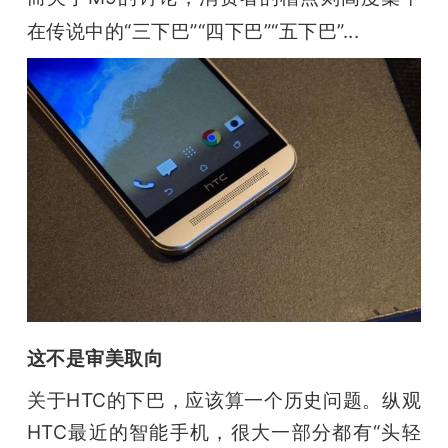
开
在传说中的“三下巴”“四下巴”“五下巴”...
课
活
动
中
心
这不是审美取向
GAIR
关于HTC的下巴，应该算一个历史问题。纵观
专
HTC最近的智能手机，很大一部分都有“头轻