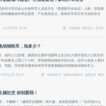
国加州大学旧金山分校研究人员近日在《美国医学会杂志》上称，谷歌眼
分影响佩戴者的周边视觉，产生视觉盲点，影响开车等日常活动的安全
11月05日 10:18
谷歌眼镜
视觉盲点
安全性
电动独轮车，知多少？
展、城市人口剧增、拥挤的交通环境最终让生活在大都市里的人们焦头烂
下班就要花上两三个小时。而智能电动独轮车的出现，似乎让很多人看到
捷、智能、环保甚至健身休闲等等便签都被贴到智能电动独轮车上。
09月11日 19:17
电动独轮车
智能电动独轮车
品牌差异
断电
上搞社交 你别耍我！
我车，干嘛啊？！嫌我开的慢啊！我不服，谁来跟我赛车！”“你开的什么