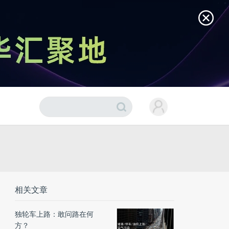
相关文章
独轮车上路：敢问路在何
方？