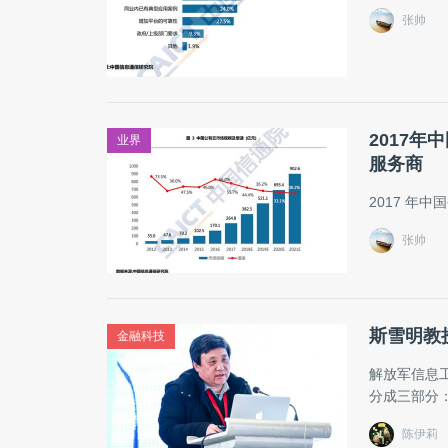
张帅
2017年
业界
服务商
2017 年中
张帅
斯雪明教
金融科技
解放军信息
分成三部分
陈伊莉