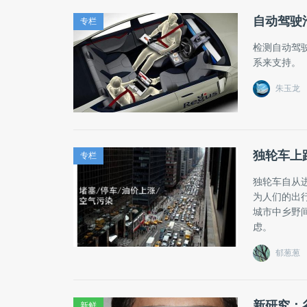
自动驾驶
专栏
检测自动驾
系来支持。
朱玉龙
独轮车上
专栏
独轮车自从
为人们的出
城市中乡野
虑。
郁葱葱
新研究：
新鲜