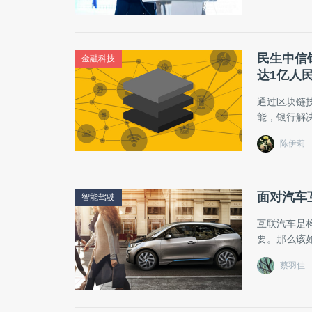
民生中信
金融科技
达1亿人
通过区块链
能，银行解
陈伊莉
面对汽车
智能驾驶
互联汽车是
要。那么该
蔡羽佳