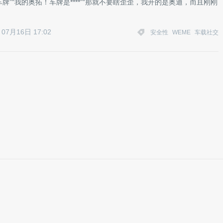
牌”“我的奥拓！车牌是****”“那就不要瞎歪歪，我开的是奥迪，而且刚刚
07月16日 17:02
安全性
WEME
车载社交