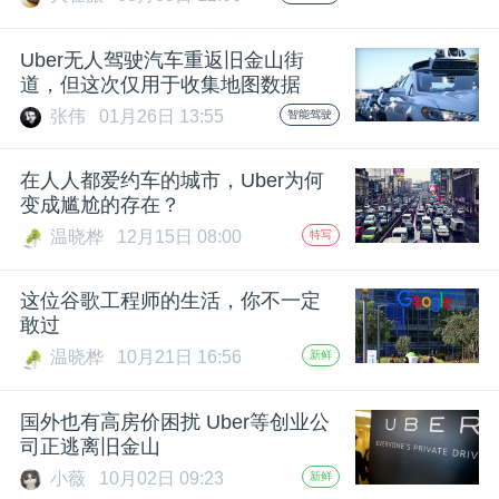
开
Uber无人驾驶汽车重返旧金山街
课
道，但这次仅用于收集地图数据
张伟
01月26日 13:55
智能驾驶
活
在人人都爱约车的城市，Uber为何
动
变成尴尬的存在？
温晓桦
12月15日 08:00
特写
中
这位谷歌工程师的生活，你不一定
敢过
心
温晓桦
10月21日 16:56
新鲜
GAIR
国外也有高房价困扰 Uber等创业公
司正逃离旧金山
专
小薇
10月02日 09:23
新鲜