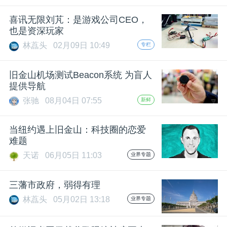
题
喜讯无限刘芃：是游戏公司CEO，
也是资深玩家
林藠头
02月09日 10:49
专栏
爱
旧金山机场测试Beacon系统 为盲人
搞
提供导航
张驰
08月04日 07:55
新鲜
机
当纽约遇上旧金山：科技圈的恋爱
难题
天诺
06月05日 11:03
业界专题
三藩市政府，弱得有理
林藠头
05月02日 13:18
业界专题