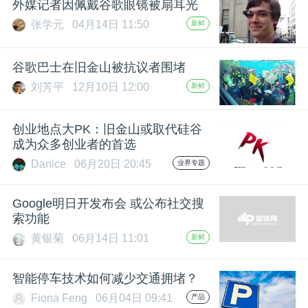
外媒记者因佩戴谷歌眼镜被扇耳光
张学元
04月14日 11:50
新鲜
谷歌巴士在旧金山被抗议者围堵
刘芳平
12月10日 12:00
新鲜
创业地点大PK：旧金山或取代硅谷
成为众多创业者的首选
Danice
06月20日 20:45
业界专题
Google明日开发布会 或公布社交搜
索功能
黄银菊
06月14日 11:01
新鲜
智能停车技术如何减少交通拥堵？
Fiona Feng
06月04日 09:41
产品