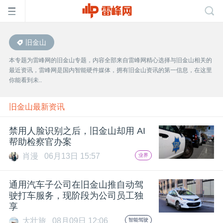
旧金山
首
本专题为雷峰网的旧金山专题，内容全部来自雷峰网精心选择与旧金山相关的
最近资讯，雷峰网是国内智能硬件媒体，拥有旧金山资讯的第一信息，在这里
页
你能看到未..
雷
旧金山最新资讯
禁用人脸识别之后，旧金山却用 AI
峰
帮助检察官办案
肖漫
06月13日 15:57
业界
网
通用汽车子公司在旧金山推自动驾
公
驶打车服务，现阶段为公司员工独
享
大壮旅
08月09日 12:06
智能驾驶