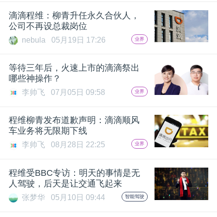
开
滴滴程维：柳青升任永久合伙人，
公司不再设总裁岗位
课
nebula
05月19日 17:26
业界
活
等待三年后，火速上市的滴滴祭出
哪些神操作？
动
李帅飞
07月05日 09:58
业界
中
程维柳青发布道歉声明：滴滴顺风
车业务将无限期下线
李帅飞
08月28日 22:25
业界
心
程维受BBC专访：明天的事情是无
GAIR
人驾驶，后天是让交通飞起来
张梦华
05月10日 09:44
智能驾驶
专