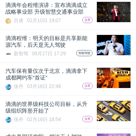
滴滴年会程维演讲：宣布滴滴成立
题
战略事业部 升级智慧交通事业部
吕倩
02月10日 19:07
业界
爱
滴滴程维：明天的目标是共享新能
源汽车，后天是无人驾驶
搞
新智驾
09月27日 17:29
智能驾驶
机
汽车保有量仅次于北京，滴滴拿下
成都网约车“首证”
张丹
03月16日 22:46
业界
滴滴的世界级科技公司目标，从升
级组织阵形开始了
张丹
02月16日 18:54
业界