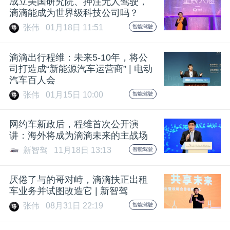
成立美国研究院、押注无人驾驶，
滴滴能成为世界级科技公司吗？
张伟
01月18日 11:51
智能驾驶
滴滴出行程维：未来5-10年，将公
司打造成“新能源汽车运营商” | 电动
汽车百人会
张伟
01月15日 10:00
智能驾驶
网约车新政后，程维首次公开演
讲：海外将成为滴滴未来的主战场
新智驾
11月18日 13:13
智能驾驶
厌倦了与的哥对峙，滴滴扶正出租
车业务并试图改造它 | 新智驾
张伟
08月31日 22:19
智能驾驶