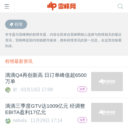
程维
首
本专题为雷峰网的程维专题，内容全部来自雷峰网精心选择与程维相关的最近
资讯，雷峰网是国内智能硬件媒体，拥有程维资讯的第一信息，在这里你能看
页
到未..
雷
程维最新资讯
滴滴Q4再创新高 日订单峰值超6500
峰
万单
於
03月13日 17:08
业界
网
滴滴三季度GTV达1009亿元 经调整
公
EBITA盈利17亿元
nebula
11月29日 17:14
业界