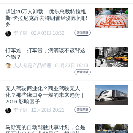
题
超过20万人卸载，优步总裁特拉维
斯·卡拉尼克辞去特朗普经济顾问职
务
爱
李子湃
02月03日 18:32
智能驾驶
搞
打车难，打车贵，滴滴该不该背这
个锅？
机
人人都是产品经理
01月23日 19:18
智能驾驶
无人驾驶商业化？商业驾驶无人
化？那些绕口令一般的未来趋势 |
2016 影响因子
李子湃
12月20日 20:21
智能驾驶
马斯克的自动驾驶共享计划，会是