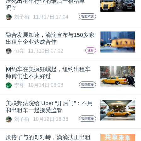
压死出租车行业的最后一根稻草
吗？
刘子榆
11月17日 17:04
智能驾驶
融合发展加速，滴滴宣布与150多家
出租车企业达成合作
恒亮
11月10日 07:02
业界
网约车在美疯狂崛起，纽约出租车
师傅们也不太好过
李尊
10月14日 08:08
智能驾驶
美联邦法院给 Uber “开后门”：不用
和出租车一起接受监管
刘子榆
10月12日 18:38
智能驾驶
厌倦了与的哥对峙，滴滴扶正出租