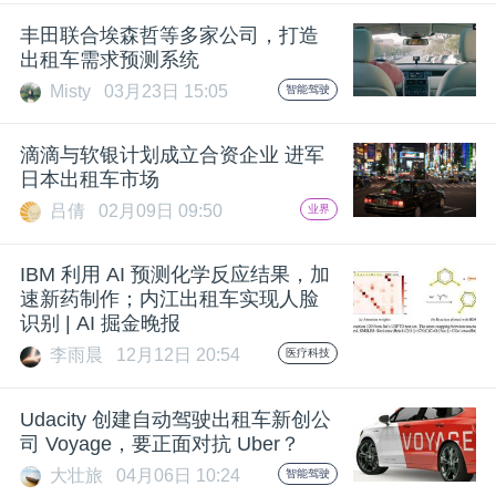
开
丰田联合埃森哲等多家公司，打造
出租车需求预测系统
课
Misty
03月23日 15:05
智能驾驶
活
滴滴与软银计划成立合资企业 进军
日本出租车市场
动
吕倩
02月09日 09:50
业界
中
IBM 利用 AI 预测化学反应结果，加
速新药制作；内江出租车实现人脸
识别 | AI 掘金晚报
心
李雨晨
12月12日 20:54
医疗科技
GAIR
Udacity 创建自动驾驶出租车新创公
司 Voyage，要正面对抗 Uber？
专
大壮旅
04月06日 10:24
智能驾驶