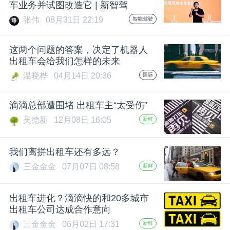
车业务并试图改造它 | 新智驾
张伟
08月31日 22:19
智能驾驶
这两个问题的答案，决定了机器人
出租车会给我们怎样的未来
温晓桦
04月14日 20:36
国际
滴滴总部遭围堵 出租车主“太受伤”
吴德新
12月08日 16:05
新鲜
我们离拼出租车还有多远？
三金金金
07月07日 08:58
新鲜
出租车进化？滴滴快的和20多城市
出租车公司达成合作意向
三金金金
06月02日 17:31
新鲜