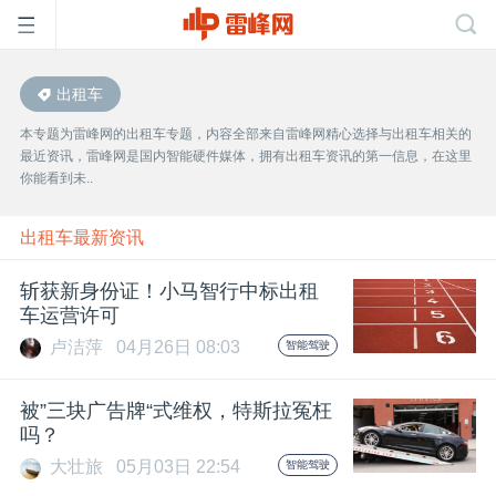
出租车
首
本专题为雷峰网的出租车专题，内容全部来自雷峰网精心选择与出租车相关的
最近资讯，雷峰网是国内智能硬件媒体，拥有出租车资讯的第一信息，在这里
页
你能看到未..
雷
出租车最新资讯
斩获新身份证！小马智行中标出租
峰
车运营许可
卢洁萍
04月26日 08:03
智能驾驶
网
被”三块广告牌“式维权，特斯拉冤枉
公
吗？
大壮旅
05月03日 22:54
智能驾驶