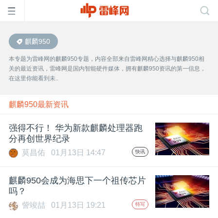
麒麟950
首
本专题为雷峰网的麒麟950专题，内容全部来自雷峰网精心选择与麒麟950相
关的最近资讯，雷峰网是国内智能硬件媒体，拥有麒麟950资讯的第一信息，
页
在这里你能看到未..
雷
麒麟950最新资讯
强得不行！ 华为新款麒麟处理器跑
峰
分再创世界纪录
莫昌佑
01月13日 14:47
快讯
网
麒麟950会成为海思下一个祖传芯片
公
吗？
訾竣喆
01月13日 19:21
特写