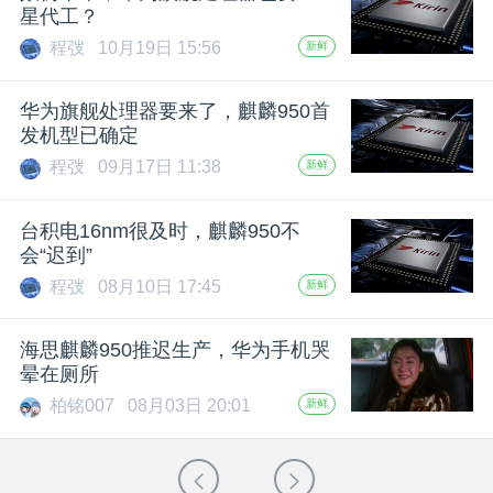
星代工？
程弢
10月19日 15:56
新鲜
华为旗舰处理器要来了，麒麟950首
发机型已确定
程弢
09月17日 11:38
新鲜
台积电16nm很及时，麒麟950不
会“迟到”
程弢
08月10日 17:45
新鲜
海思麒麟950推迟生产，华为手机哭
晕在厕所
柏铭007
08月03日 20:01
新鲜