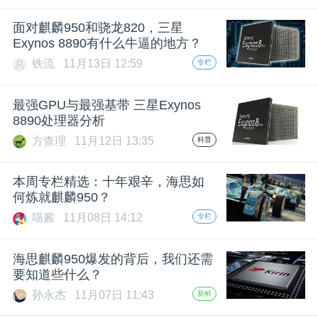
题
面对麒麟950和骁龙820，三星
Exynos 8890有什么牛逼的地方？
铁流
11月13日 12:59
专栏
爱
最强GPU与最强基带 三星Exynos
搞
8890处理器分析
方查理
11月12日 13:35
科普
机
本周专栏精选：十年艰辛，海思如
何炼就麒麟950？
喵酱
11月08日 14:12
专栏
海思麒麟950爆发的背后，我们还需
要知道些什么？
孙永杰
11月07日 11:43
新鲜