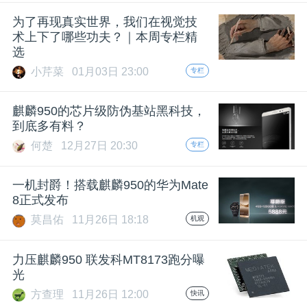
开
为了再现真实世界，我们在视觉技
术上下了哪些功夫？｜本周专栏精
课
选
小芹菜
01月03日 23:00
专栏
活
麒麟950的芯片级防伪基站黑科技，
动
到底多有料？
何楚
12月27日 20:30
专栏
中
一机封爵！搭载麒麟950的华为Mate
8正式发布
心
莫昌佑
11月26日 18:18
机观
GAIR
力压麒麟950 联发科MT8173跑分曝
光
专
方查理
11月26日 12:00
快讯