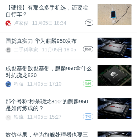
【硬报】有那么多手机选，还要啥
自行车？
卢家俊
11月05日 18:34
TV
国货真实力 华为麒麟950发布
二手科学家
11月05日 18:05
快讯
成也基带败也基带，麒麟950拿什么
对抗骁龙820
程弢
11月05日 17:10
新鲜
那个号称“秒杀骁龙810”的麒麟950
是如何炼成的？
铁流
11月05日 15:27
专栏
效仿苹果，华为旗舰处理器也要三