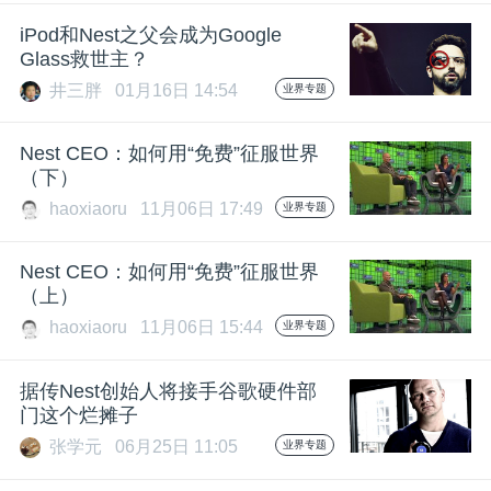
开
iPod和Nest之父会成为Google
Glass救世主？
课
井三胖
01月16日 14:54
业界专题
活
Nest CEO：如何用“免费”征服世界
（下）
动
haoxiaoru
11月06日 17:49
业界专题
中
Nest CEO：如何用“免费”征服世界
（上）
haoxiaoru
11月06日 15:44
业界专题
心
据传Nest创始人将接手谷歌硬件部
GAIR
门这个烂摊子
张学元
06月25日 11:05
业界专题
专