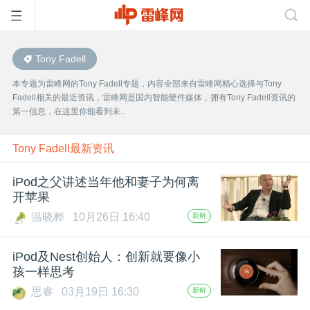
Tony Fadell
首
本专题为雷峰网的Tony Fadell专题，内容全部来自雷峰网精心选择与Tony
Fadell相关的最近资讯，雷峰网是国内智能硬件媒体，拥有Tony Fadell资讯的
页
第一信息，在这里你能看到未..
雷
Tony Fadell最新资讯
iPod之父讲述当年他和妻子为何离
峰
开苹果
温晓桦
10月26日 16:40
新鲜
网
iPod及Nest创始人：创新就要像小
公
孩一样思考
思睿
03月19日 16:30
新鲜