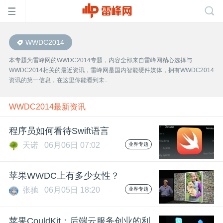
WWDC2014
首
本专题为雷峰网的WWDC2014专题，内容全部来自雷峰网精心选择与
WWDC2014相关的最近资讯，雷峰网是国内智能硬件媒体，拥有WWDC2014
页
资讯的第一信息，在这里你能看到未..
雷
WWDC2014最新资讯
程序员如何看待Swift语言
峰
天诺
06月06日 07:02
业界专题
网
苹果WWDC上有多少女性？
张驰
06月05日 18:20
业界专题
公
苹果CouldKit：后端云服务创业的利