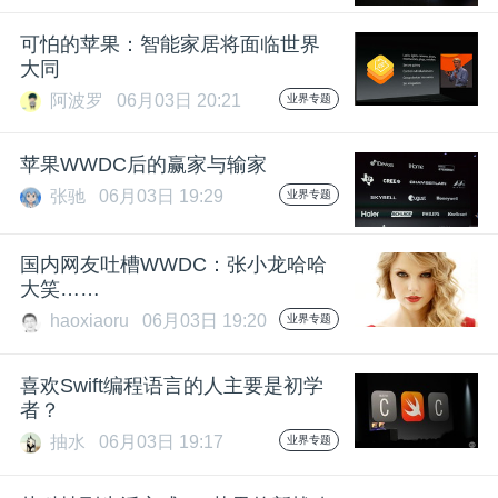
可怕的苹果：智能家居将面临世界
大同
阿波罗
06月03日 20:21
业界专题
苹果WWDC后的赢家与输家
张驰
06月03日 19:29
业界专题
国内网友吐槽WWDC：张小龙哈哈
大笑……
haoxiaoru
06月03日 19:20
业界专题
喜欢Swift编程语言的人主要是初学
者？
抽水
06月03日 19:17
业界专题