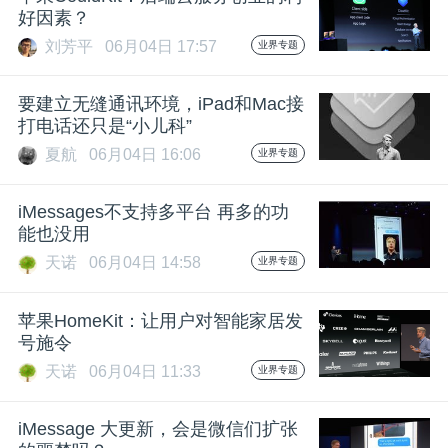
开
好因素？
刘芳平
06月04日 17:57
业界专题
课
要建立无缝通讯环境，iPad和Mac接
活
打电话还只是“小儿科”
夏航
06月04日 16:06
业界专题
动
iMessages不支持多平台 再多的功
能也没用
中
天诺
06月04日 14:58
业界专题
心
苹果HomeKit：让用户对智能家居发
号施令
GAIR
天诺
06月04日 11:33
业界专题
专
iMessage 大更新，会是微信们扩张