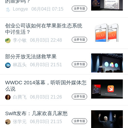
的噩梦吗？
Longye
06月04日 07:15
业界专题
题
创业公司该如何在苹果新生态系统
爱
中讨生活？
李小敏
06月03日 22:48
业界专题
搞
部分开放无法拯救苹果
机
林藠头
06月03日 21:51
业界专题
WWDC 2014落幕，听听国外媒体怎
么说
白腾飞
06月03日 21:26
业界专题
Swift发布：几家欢喜几家愁
张学元
06月03日 21:15
业界专题