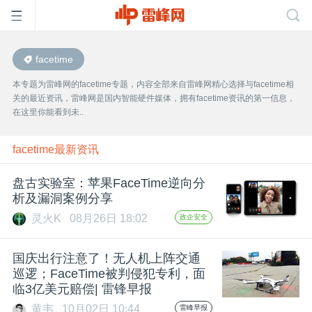
facetime
首
本专题为雷峰网的facetime专题，内容全部来自雷峰网精心选择与facetime相
关的最近资讯，雷峰网是国内智能硬件媒体，拥有facetime资讯的第一信息，
页
在这里你能看到未..
雷
facetime最新资讯
盘古实验室：苹果FaceTime逆向分
峰
析及漏洞案例分享
灵火K
08月26日 18:02
政企安全
网
国庆出行注意了！无人机上阵交通
公
巡逻；FaceTime被判侵犯专利，面
临3亿美元赔偿| 雷锋早报
黄韦
10月02日 10:44
雷峰早报