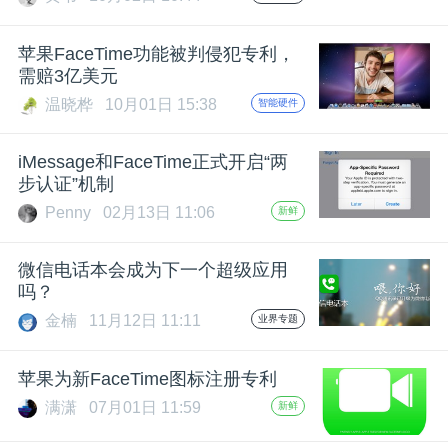
开
苹果FaceTime功能被判侵犯专利，
课
需赔3亿美元
温晓桦
10月01日 15:38
智能硬件
活
iMessage和FaceTime正式开启“两
动
步认证”机制
Penny
02月13日 11:06
新鲜
中
微信电话本会成为下一个超级应用
吗？
心
金楠
11月12日 11:11
业界专题
GAIR
苹果为新FaceTime图标注册专利
满潇
07月01日 11:59
新鲜
专