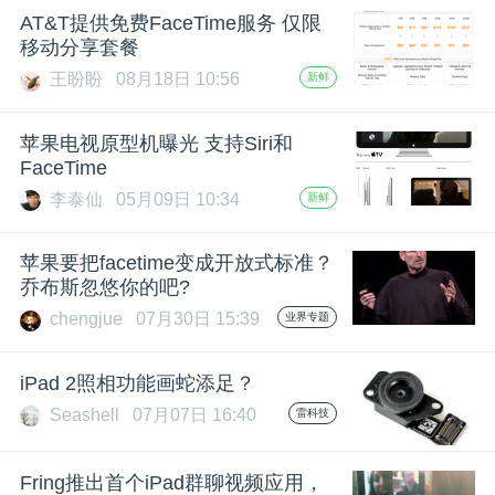
AT&T提供免费FaceTime服务 仅限
题
移动分享套餐
王盼盼
08月18日 10:56
新鲜
爱
苹果电视原型机曝光 支持Siri和
FaceTime
搞
李泰仙
05月09日 10:34
新鲜
机
苹果要把facetime变成开放式标准？
乔布斯忽悠你的吧?
chengjue
07月30日 15:39
业界专题
iPad 2照相功能画蛇添足？
Seashell
07月07日 16:40
雷科技
Fring推出首个iPad群聊视频应用，