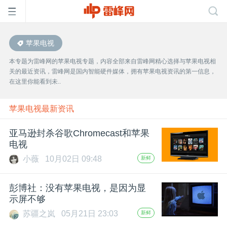
苹果电视
首
本专题为雷峰网的苹果电视专题，内容全部来自雷峰网精心选择与苹果电视相
关的最近资讯，雷峰网是国内智能硬件媒体，拥有苹果电视资讯的第一信息，
页
在这里你能看到未..
雷
苹果电视最新资讯
亚马逊封杀谷歌Chromecast和苹果
峰
电视
小薇
10月02日 09:48
新鲜
网
彭博社：没有苹果电视，是因为显
公
示屏不够
苏疆之岚
05月21日 23:03
新鲜