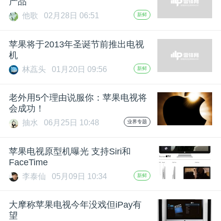
产品
他歌
02月28日 06:51
新鲜
题
苹果将于2013年圣诞节前推出电视
爱
机
林藠头
01月20日 09:56
新鲜
搞
老外用5个理由说服你：苹果电视将
机
会成功！
抽水
06月25日 10:48
业界专题
苹果电视原型机曝光 支持Siri和
FaceTime
李泰仙
05月09日 10:34
新鲜
大摩称苹果电视今年没戏但iPay有
望