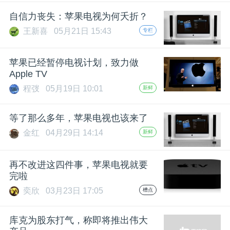
开
自信力丧失：苹果电视为何夭折？
王新喜
05月21日 15:43
专栏
课
苹果已经暂停电视计划，致力做
活
Apple TV
程弢
05月19日 10:01
新鲜
动
等了那么多年，苹果电视也该来了
中
金红
04月29日 14:14
新鲜
心
再不改进这四件事，苹果电视就要
完啦
GAIR
奕欣
03月23日 17:05
槽点
专
库克为股东打气，称即将推出伟大