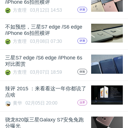
/iPhone 6s拍照横评
方查理
03月12日 14:53
评测
不如预想，三星S7 edge /S6 edge
/iPhone 6s拍照横评
方查理
03月08日 07:30
评测
三星S7 edge /S6 edge /iPhone 6s
对比图赏
方查理
03月07日 18:59
体验
辣评 2015 ：来看看这一年你都说了
点啥
黄华
02月05日 20:00
业界
骁龙820版三星Galaxy S7安兔兔跑
分曝光