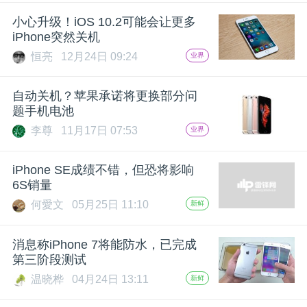
开
小心升级！iOS 10.2可能会让更多
iPhone突然关机
课
恒亮
12月24日 09:24
业界
活
自动关机？苹果承诺将更换部分问
题手机电池
动
李尊
11月17日 07:53
业界
中
iPhone SE成绩不错，但恐将影响
6S销量
何愛文
05月25日 11:10
新鲜
心
消息称iPhone 7将能防水，已完成
GAIR
第三阶段测试
温晓桦
04月24日 13:11
新鲜
专