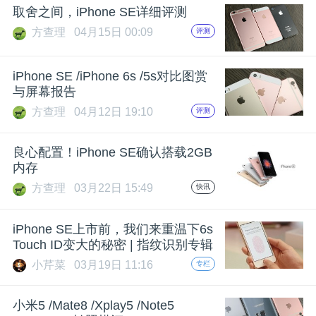
取舍之间，iPhone SE详细评测
题
方查理
04月15日 00:09
评测
爱
iPhone SE /iPhone 6s /5s对比图赏
与屏幕报告
搞
方查理
04月12日 19:10
评测
机
良心配置！iPhone SE确认搭载2GB
内存
方查理
03月22日 15:49
快讯
iPhone SE上市前，我们来重温下6s
Touch ID变大的秘密 | 指纹识别专辑
小芹菜
03月19日 11:16
专栏
小米5 /Mate8 /Xplay5 /Note5