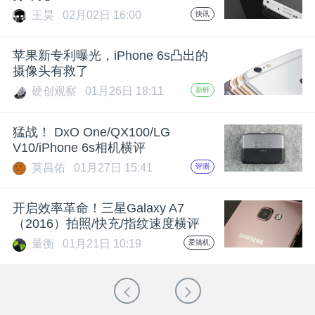
王昊
02月02日 16:00
快讯
苹果新专利曝光，iPhone 6s凸出的
摄像头有救了
硬创观察
01月26日 18:11
新鲜
猛战！ DxO One/QX100/LG
V10/iPhone 6s相机横评
莫昌佑
01月27日 15:41
评测
开启效率革命！三星Galaxy A7
（2016）拍照/快充/指纹速度横评
量衡
01月21日 10:19
爱搞机