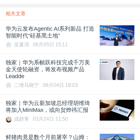
相关文章
华为云发布Agentic AI系列新品 打造
智能时代“硅基黑土地”
巫夏清
06月05日 15:11
独家｜华为系帧跃科技完成千万美
金天使轮融资，将发布视频产品
Leadde
二维马晓宁
06月04日 18:03
独家｜华为云新加坡总经理胡维琦
将加入MiniMax，或向贠烨祎汇报
成妍菁
03月24日 11:50
鲜猪肉竟是数个月前屠宰？山姆：