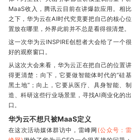
开
MaaS收入，腾讯云目前在讲爆款应用。相比
之下，华为云在AI时代究竟要把自己的核心位
课
置放在哪里，外界此前并不总是看得很清楚。
活
这一次华为云INSPIRE创想者大会给了一个很
好的观察窗口。
动
从这次大会来看，华为云正在把自己的位置讲
得更清楚：向下，它要做智能体时代的“硅基
中
黑土地”；向上，它要从医疗、具身智能、制
造、科研这些行业场景里，寻找AI商业化的出
心
口。
GAIR
华为云不想只被MaaS定义
在这次活动媒体群访中，雷峰网
(公众号：雷
专
峰网)
抛给了华为云CEO一个很直接的问题：