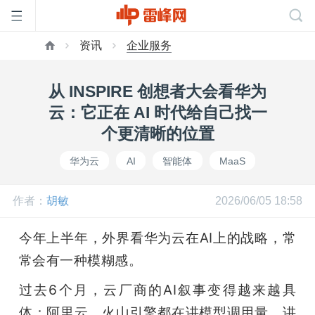
资讯
企业服务
首
从 INSPIRE 创想者大会看华为
页
云：它正在 AI 时代给自己找一
个更清晰的位置
雷
华为云
AI
智能体
MaaS
峰
作者：
胡敏
2026/06/05 18:58
网
今年上半年，外界看华为云在AI上的战略，常
常会有一种模糊感。
公
过去6个月，云厂商的AI叙事变得越来越具
体：阿里云、火山引擎都在讲模型调用量，讲