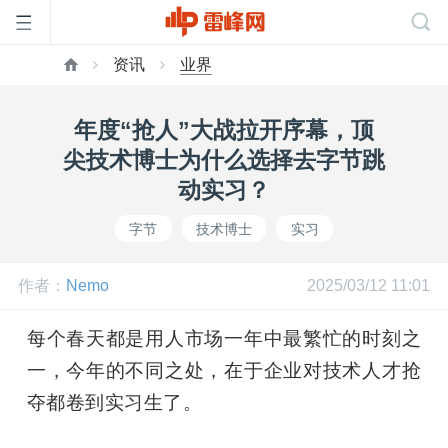
资讯
业界
首
年度“抢人”大战拉开序幕，顶
页
尖技术博士为什么选择去字节跳
动实习？
雷
字节
技术博士
实习
峰
作者：
Nemo
2025/03/12 11:01
网
每个春天都是用人市场一年中最繁忙的时刻之
一，今年的不同之处，在于企业对技术人才抢
公
夺都卷到实习生了。