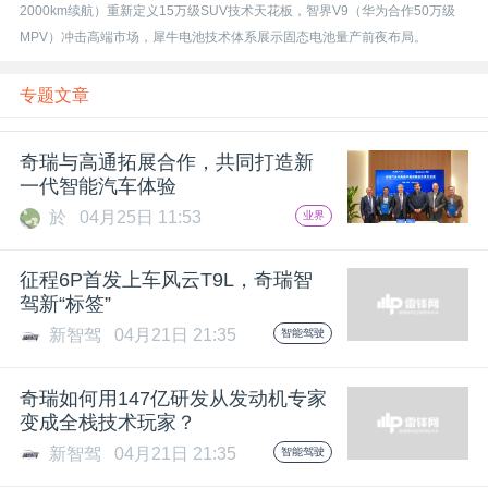
开
2000km续航）重新定义15万级SUV技术天花板，智界V9（华为合作50万级
MPV）冲击高端市场，犀牛电池技术体系展示固态电池量产前夜布局。
课
专题文章
活
奇瑞与高通拓展合作，共同打造新
一代智能汽车体验
动
於
04月25日 11:53
业界
中
征程6P首发上车风云T9L，奇瑞智
驾新“标签”
心
新智驾
04月21日 21:35
智能驾驶
GAIR
奇瑞如何用147亿研发从发动机专家
变成全栈技术玩家？
新智驾
04月21日 21:35
智能驾驶
专