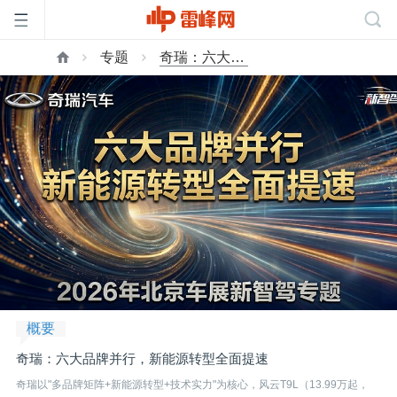
专题
奇瑞：六大品牌并行，新能源转型全面提速
首
页
雷
峰
网
概要
公
奇瑞：六大品牌并行，新能源转型全面提速
奇瑞以"多品牌矩阵+新能源转型+技术实力"为核心，风云T9L（13.99万起，