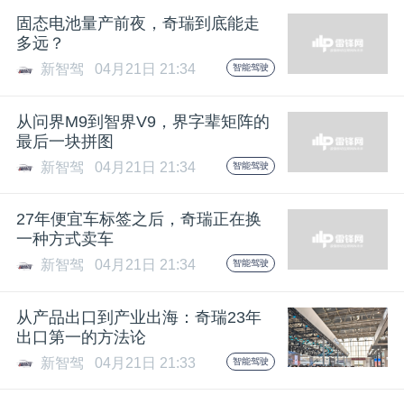
固态电池量产前夜，奇瑞到底能走
题
多远？
新智驾
04月21日 21:34
智能驾驶
爱
从问界M9到智界V9，界字辈矩阵的
搞
最后一块拼图
新智驾
04月21日 21:34
智能驾驶
机
27年便宜车标签之后，奇瑞正在换
一种方式卖车
新智驾
04月21日 21:34
智能驾驶
从产品出口到产业出海：奇瑞23年
出口第一的方法论
新智驾
04月21日 21:33
智能驾驶