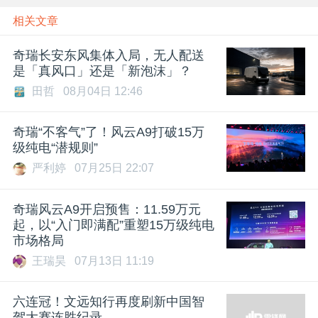
相关文章
奇瑞长安东风集体入局，无人配送
是「真风口」还是「新泡沫」？
田哲
08月04日 12:46
奇瑞“不客气”了！风云A9打破15万
级纯电“潜规则”
严利婷
07月25日 22:07
奇瑞风云A9开启预售：11.59万元
起，以“入门即满配”重塑15万级纯电
市场格局
王瑞昊
07月13日 11:19
六连冠！文远知行再度刷新中国智
驾大赛连胜纪录