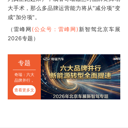
大手术，那么多品牌运营能力将从"减分项"变
成"加分项"。
（雷峰网
(公众号：雷峰网)
新智驾北京车展
2026专题）
专题
奇瑞：六大
品牌并行，
新能源转型
查看更多文
全面提速
章