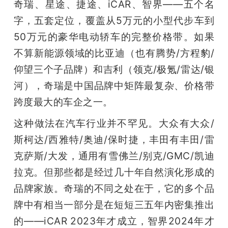
开
奇瑞、星途、捷途、iCAR、智界——五个名
字，五套定位，覆盖从5万元的小型代步车到
课
50万元的豪华电动轿车的完整价格带。如果
不算新能源领域的比亚迪（也有腾势/方程豹/
活
仰望三个子品牌）和吉利（领克/极氪/雷达/银
河），奇瑞是中国品牌中矩阵最复杂、价格带
动
跨度最大的车企之一。
这种做法在汽车行业并不罕见。大众有大众/
中
斯柯达/西雅特/奥迪/保时捷，丰田有丰田/雷
心
克萨斯/大发，通用有雪佛兰/别克/GMC/凯迪
拉克。但那些都是经过几十年自然演化形成的
GAIR
品牌家族。奇瑞的不同之处在于，它的多个品
牌中有相当一部分是在短短三五年内密集推出
专
的——iCAR 2023年才成立，智界2024年才