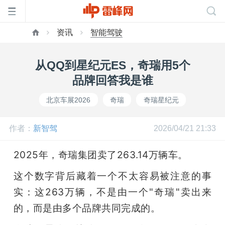
资讯
智能驾驶
首
从QQ到星纪元ES，奇瑞用5个
页
品牌回答我是谁
北京车展2026
奇瑞
奇瑞星纪元
雷
作者：
新智驾
2026/04/21 21:33
峰
2025年，奇瑞集团卖了263.14万辆车。
网
这个数字背后藏着一个不太容易被注意的事
实：这263万辆，不是由一个"奇瑞"卖出来
公
的，而是由多个品牌共同完成的。