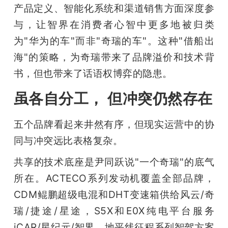
产品定义、智能化系统和渠道销售方面深度参
与，让智界在消费者心智中更多地被归类
为"华为的车"而非"奇瑞的车"。这种"借船出
海"的策略，为奇瑞带来了品牌溢价和技术背
书，但也带来了话语权博弈的隐患。
虽各自分工， 但冲突仍然存在
五个品牌看起来井然有序，但现实运营中的协
同与冲突远比表格复杂。
共享的技术底座是尹同跃说"一个奇瑞"的底气
所在。ACTECO系列发动机覆盖全部品牌，
CDM鲲鹏超级电混和DHT变速箱供给风云/奇
瑞/捷途/星途，S5X和E0X纯电平台服务
iCAR/星纪元/智界，地平线征程系列智驾方案