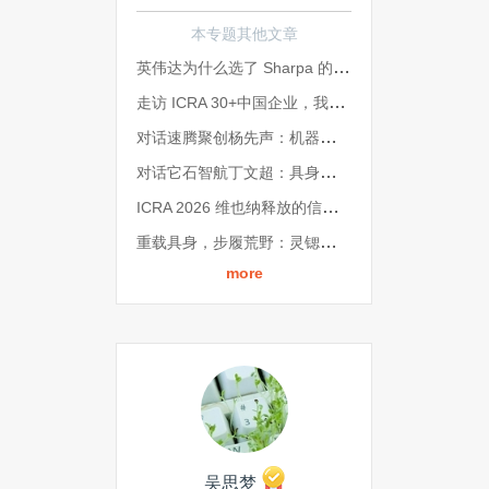
本专题其他文章
英伟达为什么选了 Sharpa 的手？ICRA 2026现场我们找到了答案
走访 ICRA 30+中国企业，我们发现具身智能产业三大趋势 | ICRA 2026
对话速腾聚创杨先声：机器人的通用智能，先从一双「不骗人」的眼睛开始 | ICRA 2026
对话它石智航丁文超：具身智能，如何迈进「2.0时代」？| ICRA 2026
ICRA 2026 维也纳释放的信号：具身智能不拼单点，原力灵机押注的是一整套系统
重载具身，步履荒野：灵锶智能肖恺受邀ICRA 2026发表主题演讲，定义野外自主新高度
more
吴思梦