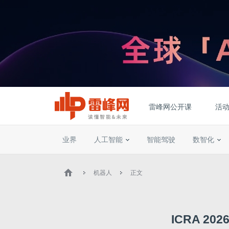
雷峰网公开课
活
业界
人工智能
智能驾驶
数智化
机器人
正文
ICRA 20