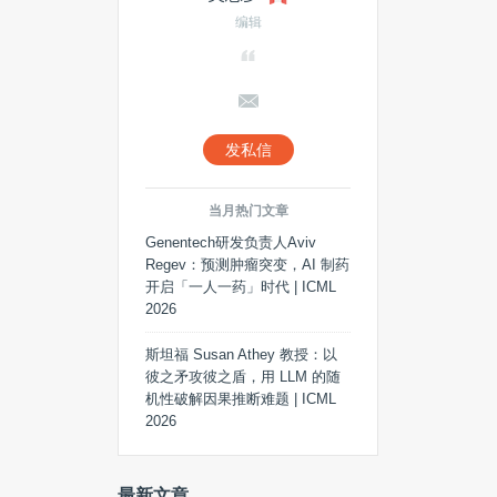
编辑
发私信
当月热门文章
Genentech研发负责人Aviv
Regev：预测肿瘤突变，AI 制药
开启「一人一药」时代 | ICML
2026
斯坦福 Susan Athey 教授：以
彼之矛攻彼之盾，用 LLM 的随
机性破解因果推断难题 | ICML
2026
最新文章