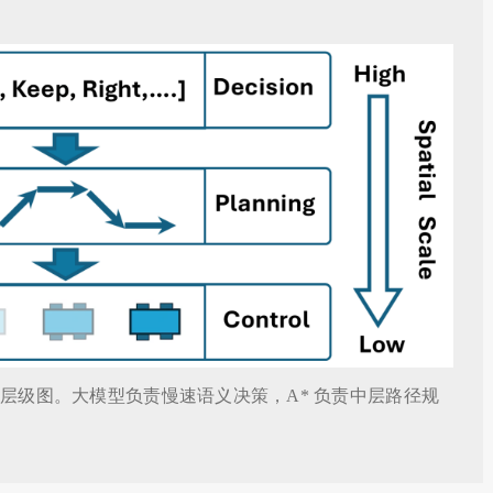
lanning 概念层级图。大模型负责慢速语义决策，A* 负责中层路径规