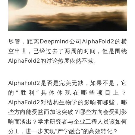
开
课
活
尽管，距离Deepmind公司AlphaFold2的横
空出世，已经过去了两周的时间，但是围绕
动
AlphaFold2的讨论热度依然不减。
中
AlphaFold2是否是完美无缺，如果不是，它
心
的“胜利”具体体现在哪些项目上？
AlphaFold2对结构生物学的影响有哪些，哪
GAIR
些方向能受益而加速突破？哪些方向会受到影
响而淡出？学术研究者与企业工程人员该如何
专
分工，进一步实现“产学融合”的高效转化？