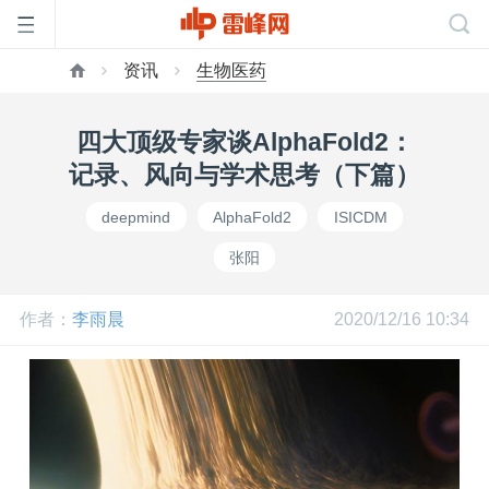
资讯
生物医药
首
四大顶级专家谈AlphaFold2：
页
记录、风向与学术思考（下篇）
deepmind
AlphaFold2
ISICDM
雷
张阳
峰
作者：
李雨晨
2020/12/16 10:34
网
公