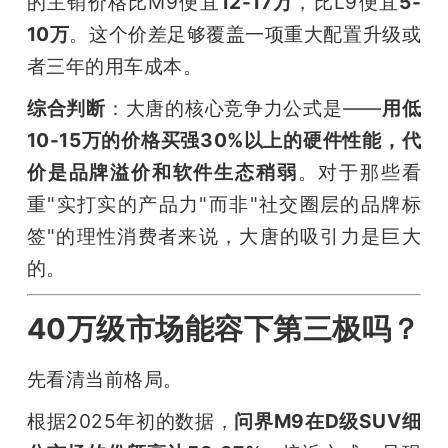
的主销价格比M9便宜
12-17万
，比L9便宜
5-
10万
。这个价差足够覆盖一项重大配置升级或
者三年的用车成本。
综合判断
：大唐的核心竞争力公式是——
用低
10-15万的价格买强30%以上的硬件性能，代
价是品牌溢价和软件生态稍弱
。对于那些看
重"实打实的产品力"而非"社交圈层的品牌标
签"的理性消费者来说，大唐的吸引力是巨大
的。
40万级市场能容下第三极吗？
先看清当前格局。
根据2025年初的数据，
问界M9在D级SUV细