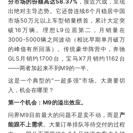
分市场的份额高达58.37%
，接近六成，呈现
出绝对主导态势。它还曾连续6个月稳居中国
市场50万元以上车型销量榜首，累计大定突
破16万辆。理想L9位居第二，月销量在
3000-5000辆之间波动（相比早期单月破万
的峰值有所回落）。传统豪华阵营中，奔驰
GLS月销约1700台，宝马X7月销约1162台
——两者加起来不到M9的一半。
这是一个典型的"一超多强"市场。大唐要切
入，机会在哪里？
第一个机会：M9的溢出效应。
问界M9目前最大的问题不是卖不动，而是
产
能跟不上需求
。大量订单排队等待交付的过程