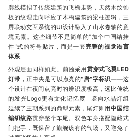
廓线模拟了传统建筑的飞檐走势，天然木纹饰
板的纹理走向呼应了木构建筑的梁柱逻辑，三
屏联动交互系统的UI设计融入了山水卷轴的意
境元素。这些细节不是简单的"加个中国结挂
件"式的符号贴片，而是一套
完整的视觉语言
体系
。
外观层面同样如此。前脸采用
贯穿式飞翼LED
灯带
，正中央是可以点亮的
"唐"字标识
——这
个设计在夜间点亮时的辨识度极高，远比传统
的发光Logo更有文化记忆度。竖向水晶灯组
延续了王朝系列的鼎型元素，尾灯则用
中国结
编织纹路
贯穿整个车尾。双色车身搭配隐藏式
门把手，既保留了旗舰该有的气场，又避免了