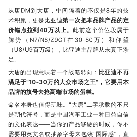
从唐DM到大唐，中间隔着的不仅是8年的技
题
术积累，更是比亚迪
第一次把本品牌产品的定
爱
价锚点拉到40万以上
。此前这个价位段属于
腾势（N7/N8/Z9GT在30-80万）和仰望
搞
（U8/U9百万级），比亚迪主品牌从未真正涉
足。
机
大唐的出现意味着一个战略转向：
比亚迪不再
满足于"10-30万的大众市场之王"，它要用本
品牌的旗号去抢高端市场的蛋糕。
命名本身也值得玩味。"大唐"二字承载的不只
是朝代符号，而是中国汽车工业一种日益自信
的文化表达——当你的产品够硬的时候，你不
需要用英文名或抽象字母来包装"国际感"，直