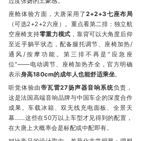
过度张扬的土豪感。
座舱体验方面，大唐采用了
2+2+3七座布局
（可选2+2+2六座）。重点看第二排：独立航
空座椅支持
零重力模式
，靠背可以大角度后仰
至近乎躺平状态，配备腿托调节、座椅加热/
通风/按摩功能。第三排不再是"应急座
位"——电动调节、座椅加热齐全，官方明确
表示
身高180cm的成年人也能舒适乘坐
。
听觉体验由
帝瓦雷27扬声器音响系统
负责，
这是法国高端音响品牌与中国车企的深度合作
成果。车载冰箱、双无线充电面板、全景天
幕……这些在50万以上车型才见得到的配置，
在大唐上大概率会是标配或中配即有。
对比竞品的设计取向，差异化非常明显：理想