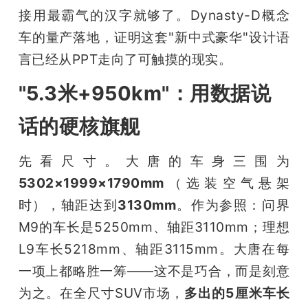
接用最霸气的汉字就够了。Dynasty-D概念
车的量产落地，证明这套"新中式豪华"设计语
言已经从PPT走向了可触摸的现实。
"5.3米+950km"：用数据说
话的硬核旗舰
先看尺寸。大唐的车身三围为
5302×1999×1790mm
（选装空气悬架
时），轴距达到
3130mm
。作为参照：问界
M9的车长是5250mm、轴距3110mm；理想
L9车长5218mm、轴距3115mm。大唐在每
一项上都略胜一筹——这不是巧合，而是刻意
为之。在全尺寸SUV市场，
多出的5厘米车长