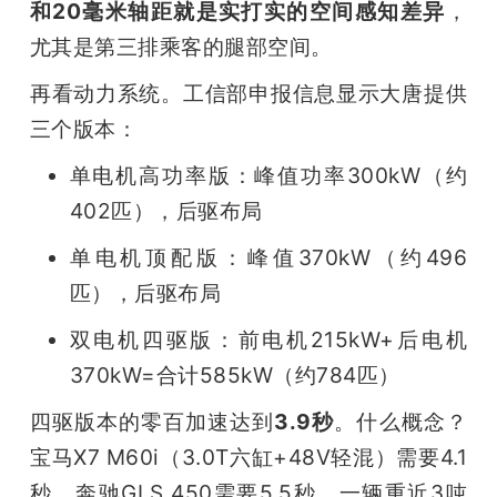
和20毫米轴距就是实打实的空间感知差异
，
尤其是第三排乘客的腿部空间。
再看动力系统。工信部申报信息显示大唐提供
三个版本：
单电机高功率版：峰值功率300kW（约
402匹），后驱布局
单电机顶配版：峰值370kW（约496
匹），后驱布局
双电机四驱版：前电机215kW+后电机
370kW=合计585kW（约784匹）
四驱版本的零百加速达到
3.9秒
。什么概念？
宝马X7 M60i（3.0T六缸+48V轻混）需要4.1
秒，奔驰GLS 450需要5.5秒。一辆重近3吨