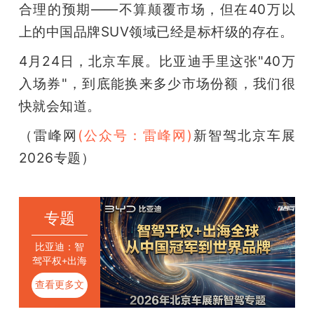
合理的预期——不算颠覆市场，但在40万以
上的中国品牌SUV领域已经是标杆级的存在。
4月24日，北京车展。比亚迪手里这张"40万
入场券"，到底能换来多少市场份额，我们很
快就会知道。
（雷峰网
(公众号：雷峰网)
新智驾北京车展
2026专题）
专题
比亚迪：智
驾平权+出海
全球，从中
查看更多文
国冠军到世
界品牌
章