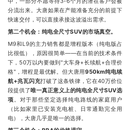
中，一部分不愿等待3-6个月的潜在客户会被
分流出来。大唐如果在产能准备充分的前提下
快速交付，可以直接承接这波溢出需求。
第二个机会：纯电全尺寸SUV的市场真空。
M9和L9的主力销售都是增程版本（纯电版占
比很低），原因很简单——在当前的技术条件
下，50万以内要做到"大车身+长续航+合理价
格"，增程是最优解。但大唐用
950km纯电续
航+兆瓦闪充
打破了这条铁律，它在40万价位
段提供了
唯一真正意义上的纯电全尺寸SUV选
项
。对于那些坚定选择纯电路线的家庭用户
（比如家里已安装充电桩、日常通勤完全用
电），大唐几乎是唯一的选择。