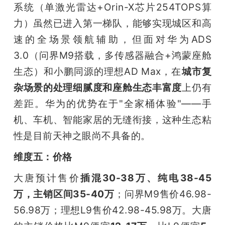
系统（单激光雷达+Orin-X芯片254TOPS算
力）虽然已进入第一梯队，能够实现城区和高
速的全场景领航辅助，但面对华为ADS 
3.0（问界M9搭载，多传感器融合+鸿蒙座舱
生态）和小鹏同源的理想AD Max，在
城市复
杂场景的处理细腻度和座舱生态丰富度
上仍有
差距。华为的优势在于"全家桶体验"——手
机、车机、智能家居的无缝衔接，这种生态粘
性是目前天神之眼尚不具备的。
维度五：价格
大唐预计售价
插混30-38万、纯电38-45
万，主销区间35-40万
；问界M9售价46.98-
56.98万；理想L9售价42.98-45.98万。大唐