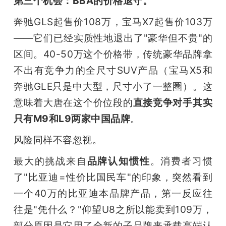
第三个机会：BBA的价格退守。
奔驰GLS起售价108万，宝马X7起售价103万
——它们已经实质性地退出了"豪华但不贵"的
区间。40-50万这个价格带，传统豪华品牌拿
不出有竞争力的全尺寸SUV产品（宝马X5和
奔驰GLE只是中大型，尺寸小了一整圈）。这
意味着大唐在这个价位段的
直接竞争对手其实
只有M9和L9两家中国品牌
。
风险同样不容忽视。
最大的挑战来自
品牌认知惯性
。消费者习惯
了"比亚迪=性价比国民车"的印象，突然看到
一个40万的比亚迪本品牌产品，第一反应往
往是"凭什么？"仰望U8之所以能卖到109万，
部分原因是它用了全新的子品牌来承载高端认