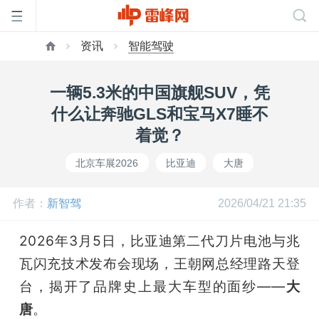
资讯
智能驾驶
首
一辆5.3米的中国旗舰SUV，凭
页
什么让奔驰GLS和宝马X7睡不
着觉？
雷
北京车展2026
比亚迪
大唐
峰
作者：
新智驾
2026/04/21 21:35
网
2026年3月5日，比亚迪第二代刀片电池与兆
瓦闪充技术发布会现场，王朝网总经理路天登
公
台，揭开了品牌史上最大车型的面纱——
大
唐
。