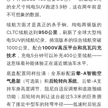
的全尺寸纯电SUV跑进3.9秒，这在两年前是
不可想象的数据。
续航方面才是真正的杀手锏。纯电两驱版的
CLTC续航达到
950公里
，刷新了全球大型纯
电SUV的续航纪录。插混版本的综合续航突破
1000公里。配合
1000V高压平台和兆瓦闪充
技术
，充电5分钟可以补充400公里续航——
这意味着补能体验正在逼近燃油车水平。
底盘配置同样拉满：全系标配
云辇-A智能空
气悬架
（可选装）和
后轮转向系统
。云辇-A支
持车身高度调节、阻尼自适应调整和道路预瞄
功能；后轮转向则让这台超过5.3米的巨兽拥
有了接近中型车的转弯半径——低速时后轮反