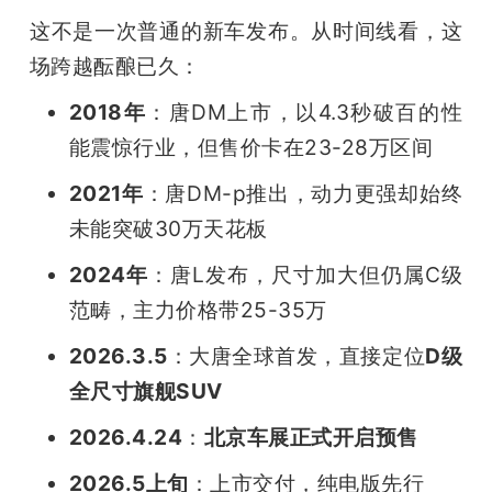
开
这不是一次普通的新车发布。从时间线看，这
场跨越酝酿已久：
课
2018年
：唐DM上市，以4.3秒破百的性
活
能震惊行业，但售价卡在23-28万区间
2021年
：唐DM-p推出，动力更强却始终
动
未能突破30万天花板
中
2024年
：唐L发布，尺寸加大但仍属C级
范畴，主力价格带25-35万
心
2026.3.5
：大唐全球首发，直接定位
D级
全尺寸旗舰SUV
GAIR
2026.4.24
：
北京车展正式开启预售
专
2026.5上旬
：上市交付，纯电版先行