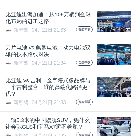
题
比亚迪出海加速：从105万辆到全球
化布局的进击之路
爱
新智驾
04月21日 21:33
智能驾驶
搞
刀片电池 vs 麒麟电池：动力电池双
雄的技术路线对决
新智驾
04月21日 21:34
智能驾驶
机
比亚迪 vs 吉利：金字塔式多品牌与
一个吉利整合，谁的高端化路径更
优？
新智驾
04月21日 21:33
智能驾驶
一辆5.3米的中国旗舰SUV，凭什么
让奔驰GLS和宝马X7睡不着觉？
新智驾
04月21日 21:35
智能驾驶