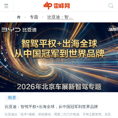
专题
比亚迪：智驾平权+出海全球，从中国冠军到世界品牌
首
页
雷
峰
网
概要
公
比亚迪：智驾平权+出海全球，从中国冠军到世界品牌
比亚迪以「技术+规模」双轮驱动，用第二代刀片电池、天神之眼智驾、兆瓦