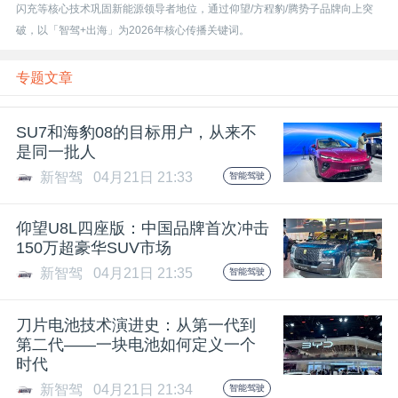
开
闪充等核心技术巩固新能源领导者地位，通过仰望/方程豹/腾势子品牌向上突
破，以「智驾+出海」为2026年核心传播关键词。
课
专题文章
活
SU7和海豹08的目标用户，从来不
是同一批人
动
新智驾
04月21日 21:33
智能驾驶
中
仰望U8L四座版：中国品牌首次冲击
150万超豪华SUV市场
心
新智驾
04月21日 21:35
智能驾驶
GAIR
刀片电池技术演进史：从第一代到
第二代——一块电池如何定义一个
时代
专
新智驾
04月21日 21:34
智能驾驶