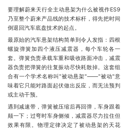
开
要理解蔚来天行全主动悬架为什么被视作ES9
乃至整个蔚来产品线的技术标杆，得先把时间
课
倒退回汽车底盘技术的起点。
活
最原始的汽车悬架结构简单到令人发指：四根
螺旋弹簧加四个液压减震器，每个车轮各一
动
套。弹簧负责承载车重和吸收路面冲击，减震
器负责把弹簧的往复振动尽快耗散掉。这套组
中
合有一个学术名称叫"被动悬架"——"被动"意
味着它只能对路面起伏做出反应，而无法预判
心
或主动干预。
GAIR
遇到减速带，弹簧被压缩后再回弹，车身跟着
颠一下；过弯时车身侧倾，减震器尽力拉住但
专
效果有限。物理定律决定了被动悬架的天花