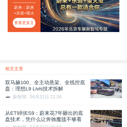
蔚来：蔚来
+乐道+萤火
虫，总有一
查看更多文
款适合你
章
相关文章
双马赫100、全主动悬架、全线控底
盘：理想L9 Livis技术拆解
新智驾
04月21日 21:34
从ET9到ES9：蔚来花7年砸出的底
盘技术，凭什么让奔驰魔毯不够看