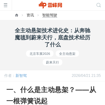
资讯
智能驾驶
首
全主动悬架技术进化史：从奔驰
页
魔毯到蔚来天行，底盘技术经历
了什么
雷
北京车展2026
全主动悬架
蔚来天行
峰
作者：
新智驾
2026/04/21 21:35
网
一、什么是主动悬架？——从
公
一根弹簧说起