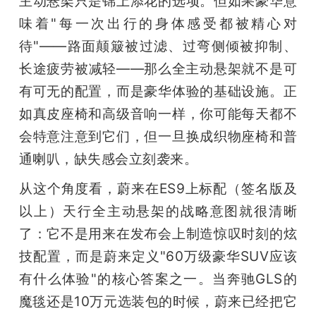
主动悬架只是锦上添花的选项。但如果豪华意
味着"每一次出行的身体感受都被精心对
待"——路面颠簸被过滤、过弯侧倾被抑制、
长途疲劳被减轻——那么全主动悬架就不是可
有可无的配置，而是豪华体验的基础设施。正
如真皮座椅和高级音响一样，你可能每天都不
会特意注意到它们，但一旦换成织物座椅和普
通喇叭，缺失感会立刻袭来。
从这个角度看，蔚来在ES9上标配（签名版及
以上）天行全主动悬架的战略意图就很清晰
了：它不是用来在发布会上制造惊叹时刻的炫
技配置，而是蔚来定义"60万级豪华SUV应该
有什么体验"的核心答案之一。当奔驰GLS的
魔毯还是10万元选装包的时候，蔚来已经把它