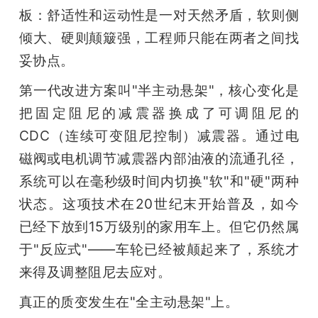
板：舒适性和运动性是一对天然矛盾，软则侧
题
倾大、硬则颠簸强，工程师只能在两者之间找
妥协点。
爱
第一代改进方案叫"半主动悬架"，核心变化是
搞
把固定阻尼的减震器换成了可调阻尼的
CDC（连续可变阻尼控制）减震器。通过电
机
磁阀或电机调节减震器内部油液的流通孔径，
系统可以在毫秒级时间内切换"软"和"硬"两种
状态。这项技术在20世纪末开始普及，如今
已经下放到15万级别的家用车上。但它仍然属
于"反应式"——车轮已经被颠起来了，系统才
来得及调整阻尼去应对。
真正的质变发生在"全主动悬架"上。