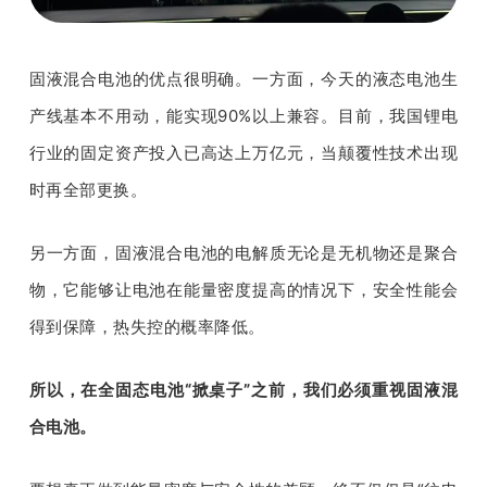
固液混合电池的优点很明确。一方面，今天的液态电池生
产线基本不用动，能实现90%以上兼容。目前，我国锂电
行业的固定资产投入已高达上万亿元，当颠覆性技术出现
时再全部更换。
另一方面，固液混合电池的电解质无论是无机物还是聚合
物，它能够让电池在能量密度提高的情况下，安全性能会
得到保障，热失控的概率降低。
所以，在全固态电池“掀桌子”之前，我们必须重视固液混
合电池。