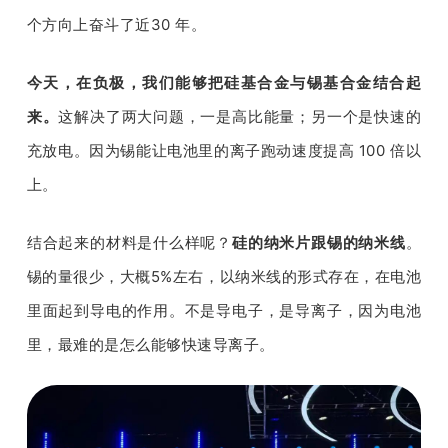
个方向上奋斗了近30 年。
今天，在负极，我们能够把硅基合金与锡基合金结合起
来。
这解决了两大问题，一是高比能量；另一个是快速的
充放电。因为锡能让电池里的离子跑动速度提高 100 倍以
上。
结合起来的材料是什么样呢？
硅的纳米片跟锡的纳米线
。
锡的量很少，大概5%左右，以纳米线的形式存在，在电池
里面起到导电的作用。不是导电子，是导离子，因为电池
里，最难的是怎么能够快速导离子。