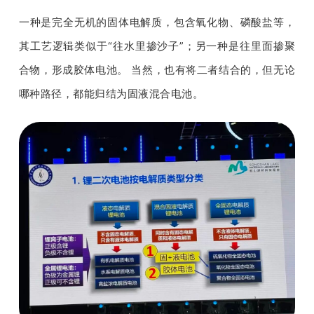
一种是完全无机的固体电解质，包含氧化物、磷酸盐等，
其工艺逻辑类似于“往水里掺沙子”；另一种是往里面掺聚
合物，形成胶体电池。 当然，也有将二者结合的，但无论
哪种路径，都能归结为固液混合电池。