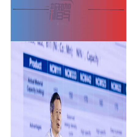
开
课
活
动
中
心
GAIR
专