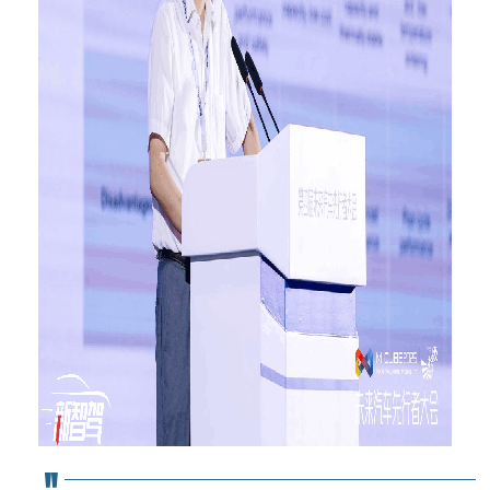
题
爱
搞
机