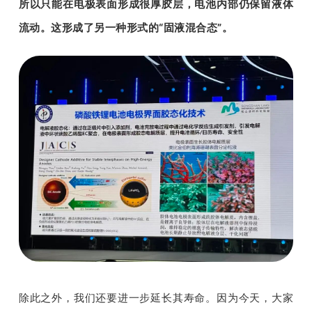
所以只能在电极表面形成很厚胶层，电池内部仍保留液体
流动。这形成了另一种形式的“固液混合态”。
除此之外，我们还要进一步延长其寿命。因为今天，大家