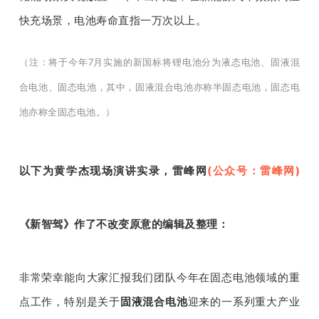
快充场景，电池寿命直指一万次以上。
（注：将于今年7月实施的新国标将锂电池分为液态电池、固液混
合电池、固态电池，其中，固液混合
电池亦称
半固态电池
，固态电
池亦称全固态
电池。
）
以下为黄学杰现场演讲实录，雷峰网
(公众号：雷峰网)
《新智驾》作了不改变原意的编辑及整理：
非常荣幸能向大家汇报我们团队今年在固态电池领域的重
点工作，特别是关于
固液混合电池
迎来的一系列重大产业