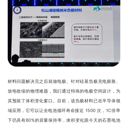
材料问题解决完之后就做电极。针对硅基负极充电膨胀、
放电收缩的物理难题，我们通过特殊的电极空间设计，为
其预留了体积变化窗口。目前，该负极材料已在半导体领
域应用，它可以让全电池循环寿命接近 1500 次，1C倍率
下仍具有80%的容量保持率，体积变化跟今天的石墨电池