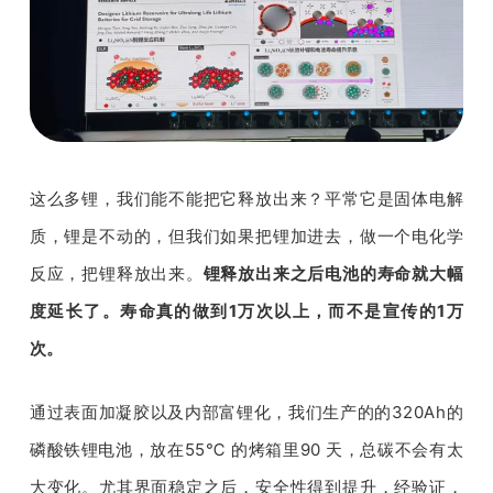
这么多锂，我们能不能把它释放出来？平常它是固体电解
质，锂是不动的，但我们如果把锂加进去，做一个电化学
反应，把锂释放出来。
锂释放出来之后电池的寿命就大幅
度延长了。寿命真的做到1万次以上，而不是宣传的1万
次。
通过表面加凝胶以及内部富锂化，我们生产的的320Ah的
磷酸铁锂电池，放在55℃ 的烤箱里90 天，总碳不会有太
大变化。尤其界面稳定之后，安全性得到提升，经验证，