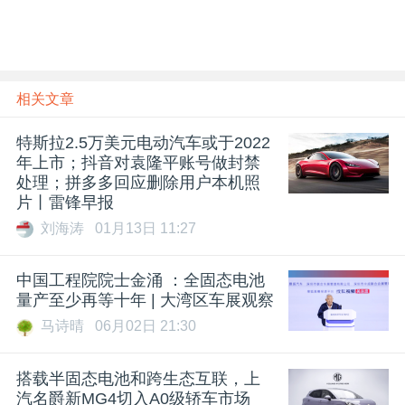
相关文章
特斯拉2.5万美元电动汽车或于2022
年上市；​抖音对袁隆平账号做封禁
处理；拼多多回应删除用户本机照
片丨雷锋早报
刘海涛
01月13日 11:27
中国工程院院士金涌 ：全固态电池
量产至少再等十年 | 大湾区车展观察
马诗晴
06月02日 21:30
搭载半固态电池和跨生态互联，上
汽名爵新MG4切入A0级轿车市场