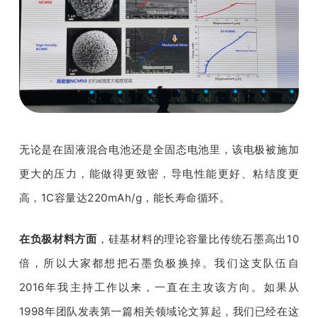
无论是在固液混合电池还是全固态电池里，该电极被施加
更大的压力，能做得更致密，导电性能更好、粘结度更
高，1C容量达220mAh/g，能长寿命循环。
在负极材料方面
，硅基材料的理论容量比传统石墨高出10
倍，所以大家都想把石墨负极换掉。我们这支队伍自 
2016年我主持工作以来，一直在主攻该方向。如果从
1998年团队发表第一篇相关领域论文算起，我们已经在这