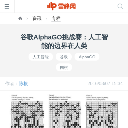
资讯
专栏
首
谷歌AlphaGO挑战赛：人工智
页
能的边界在人类
人工智能
谷歌
AlphaGO
雷
围棋
峰
作者：
陈根
2016/03/07 15:34
网
公