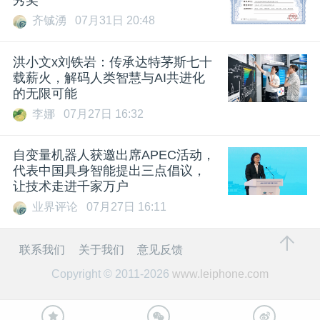
秀奖
齐铖湧
07月31日 20:48
洪小文x刘铁岩：传承达特茅斯七十
载薪火，解码人类智慧与AI共进化
的无限可能
李娜
07月27日 16:32
自变量机器人获邀出席APEC活动，
代表中国具身智能提出三点倡议，
让技术走进千家万户
业界评论
07月27日 16:11
联系我们
关于我们
意见反馈
Copyright © 2011-2026
www.leiphone.com