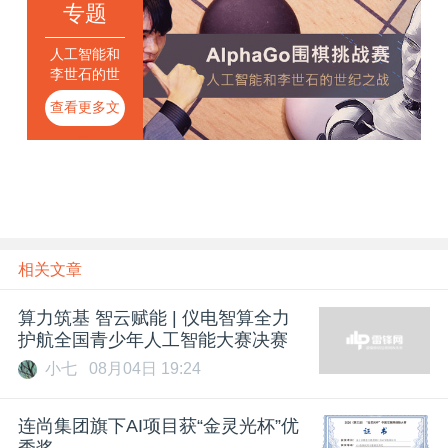
专题
人工智能和
李世石的世
纪之战
查看更多文
章
相关文章
算力筑基 智云赋能 | 仪电智算全力
护航全国青少年人工智能大赛决赛
小七
08月04日 19:24
连尚集团旗下AI项目获“金灵光杯”优