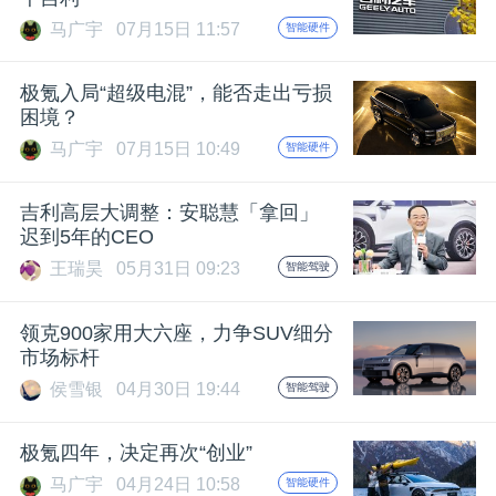
马广宇
07月15日 11:57
智能硬件
极氪入局“超级电混”，能否走出亏损
困境？
马广宇
07月15日 10:49
智能硬件
吉利高层大调整：安聪慧「拿回」
迟到5年的CEO
王瑞昊
05月31日 09:23
智能驾驶
领克900家用大六座，力争SUV细分
市场标杆
侯雪银
04月30日 19:44
智能驾驶
极氪四年，决定再次“创业”
马广宇
04月24日 10:58
智能硬件