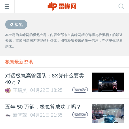
极氪
首
本专题为雷峰网的极氪专题，内容全部来自雷峰网精心选择与极氪相关的最近
资讯，雷峰网是国内智能硬件媒体，拥有极氪资讯的第一信息，在这里你能看
页
到未..
雷
极氪最新资讯
对话极氪高管团队：8X凭什么要卖
峰
40万？
王瑞昊
04月22日 18:25
智能驾驶
网
五年 50 万辆，极氪算成功了吗？
公
新智驾
04月21日 21:35
智能驾驶