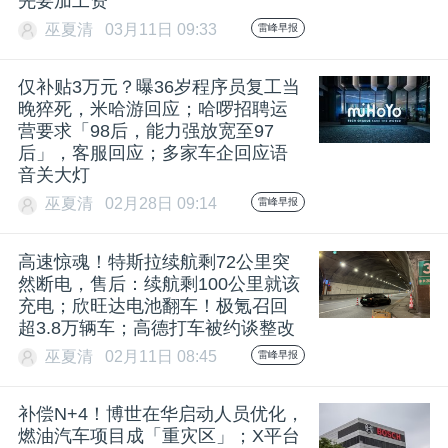
先要加工资
巫夏清
03月11日 09:33
雷峰早报
题
仅补贴3万元？曝36岁程序员复工当
爱
晚猝死，米哈游回应；哈啰招聘运
营要求「98后，能力强放宽至97
后」，客服回应；多家车企回应语
搞
音关大灯
巫夏清
02月28日 09:14
雷峰早报
机
高速惊魂！特斯拉续航剩72公里突
然断电，售后：续航剩100公里就该
充电；欣旺达电池翻车！极氪召回
超3.8万辆车；高德打车被约谈整改
巫夏清
02月11日 08:45
雷峰早报
补偿N+4！博世在华启动人员优化，
燃油汽车项目成「重灾区」；X平台