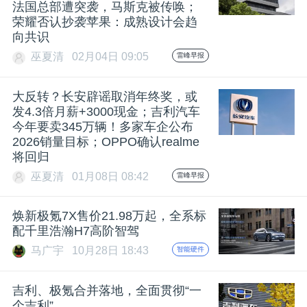
法国总部遭突袭，马斯克被传唤；
荣耀否认抄袭苹果：成熟设计会趋
向共识
巫夏清
02月04日 09:05
雷峰早报
大反转？长安辟谣取消年终奖，或
发4.3倍月薪+3000现金；吉利汽车
今年要卖345万辆！多家车企公布
2026销量目标；OPPO确认realme
将回归
巫夏清
01月08日 08:42
雷峰早报
焕新极氪7X售价21.98万起，全系标
配千里浩瀚H7高阶智驾
马广宇
10月28日 18:43
智能硬件
吉利、极氪合并落地，全面贯彻“一
个吉利”