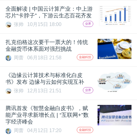
全面解读 | 中国云计算产业：中上游
芯片“卡脖子”，下游云生态百花齐发
张帅
10月15日 18:00
业界
扎克伯格这次要干一票大的！传统
金融货币体系面对强烈挑战
周蕾
06月18日 21:58
金融科技
《边缘云计算技术与标准化白皮
书》发布 边缘与云如何实现互补
张帅
12月13日 21:51
业界
腾讯首发《智慧金融白皮书》，赋
能产业寻求新增长点 | “互联网+”数
字经济峰会
周蕾
04月12日 17:20
金融科技