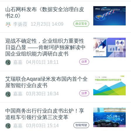
开
山石网科发布《数据安全治理白皮
书2.0》
课
李扬霞
12月23日 14:09
政企安全
活
迎战不确定性，企业组织力重要性
日益凸显 ——肯耐珂萨独家解读中
动
国企业组织能力调研白皮书
嘉嘉
04月01日 18:11
业界
中
艾瑞联合Aqara绿米发布国内首个全
屋智能行业白皮书
心
嘉嘉
03月30日 16:34
业界
GAIR
中国商务出行行业白皮书出炉！享
道租车引领行业第三次变革
专
嘉嘉
03月03日 15:14
智能驾驶