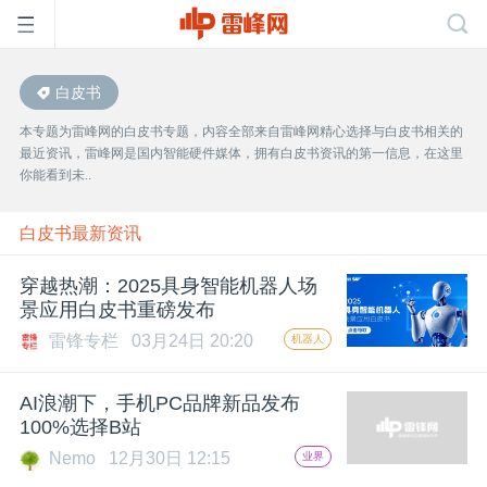
白皮书
首
本专题为雷峰网的白皮书专题，内容全部来自雷峰网精心选择与白皮书相关的
最近资讯，雷峰网是国内智能硬件媒体，拥有白皮书资讯的第一信息，在这里
页
你能看到未..
雷
白皮书最新资讯
穿越热潮：2025具身智能机器人场
峰
景应用白皮书重磅发布
雷锋专栏
03月24日 20:20
机器人
网
AI浪潮下，手机PC品牌新品发布
公
100%选择B站
Nemo
12月30日 12:15
业界