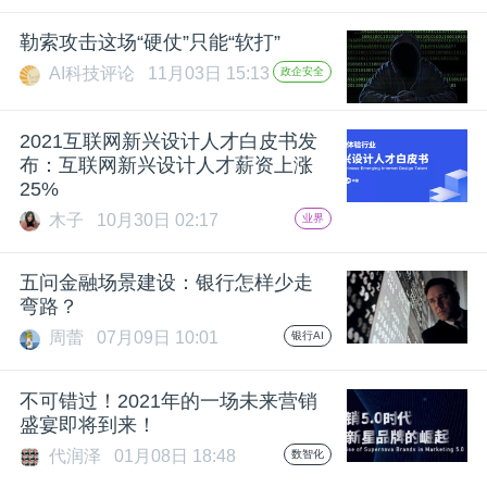
题
勒索攻击这场“硬仗”只能“软打”
AI科技评论
11月03日 15:13
政企安全
爱
2021互联网新兴设计人才白皮书发
布：互联网新兴设计人才薪资上涨
搞
25%
木子
10月30日 02:17
业界
机
五问金融场景建设：银行怎样少走
弯路？
周蕾
07月09日 10:01
银行AI
不可错过！2021年的一场未来营销
盛宴即将到来！
代润泽
01月08日 18:48
数智化