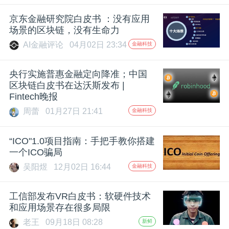
京东金融研究院白皮书 ：没有应用
场景的区块链，没有生命力
AI金融评论
04月02日 23:34
金融科技
央行实施普惠金融定向降准；中国
区块链白皮书在达沃斯发布 |
Fintech晚报
周蕾
01月27日 21:41
金融科技
“ICO"1.0项目指南：手把手教你搭建
一个ICO骗局
吴阳煜
12月02日 16:44
金融科技
工信部发布VR白皮书：软硬件技术
和应用场景存在很多局限
老王
09月18日 08:28
新鲜