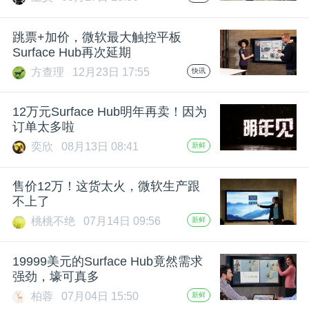
开
跳票+加价，微软最大触控平板
课
Surface Hub再次延期
方查理
12月23日 17:55
快讯
活
12万元Surface Hub明年再卖！因为
动
订单太多啦
奕欣
08月13日 08:41
新鲜
中
售价12万！这货太火，微软生产跟
不上了
心
桃桃不绝
07月14日 09:56
新鲜
GAIR
19999美元的Surface Hub竟然需求
强劲，壕可真多
专
柏蓉
07月04日 15:50
新鲜