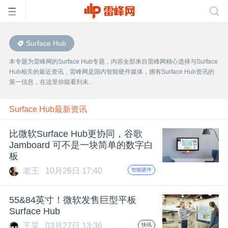
Surface Hub
首
本专题为雷峰网的Surface Hub专题，内容全部来自雷峰网精心选择与Surface
Hub相关的最近资讯，雷峰网是国内智能硬件媒体，拥有Surface Hub资讯的
页
第一信息，在这里你能看到未..
雷
Surface Hub最新资讯
比微软Surface Hub更协同，谷歌
峰
Jamboard 可不是一块简单的数字白
板
网
老王
10月26日 17:40
智能硬件
公
55&84英寸！微软发售巨型平板
Surface Hub
王昊
03月27日 13:36
快讯