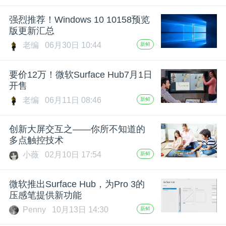
题
强烈推荐！Windows 10 10158预览
版更新汇总
老编
06月30日 10:44
新鲜
爱
要价12万！微软Surface Hub7月1日
搞
开售
老编
06月11日 08:46
新鲜
机
创新大屏交互之——你所不知道的
多点触控技术
小薇
02月10日 17:54
新鲜
微软推出Surface Hub，为Pro 3的
压感笔提供新功能
Penny
10月13日 14:30
新鲜