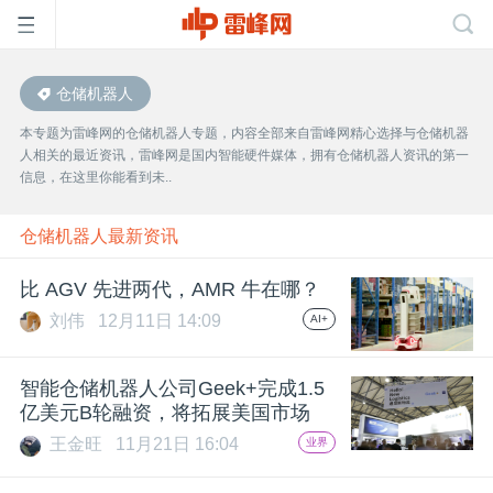
仓储机器人
首
本专题为雷峰网的仓储机器人专题，内容全部来自雷峰网精心选择与仓储机器
人相关的最近资讯，雷峰网是国内智能硬件媒体，拥有仓储机器人资讯的第一
页
信息，在这里你能看到未..
雷
仓储机器人最新资讯
比 AGV 先进两代，AMR 牛在哪？
峰
刘伟
12月11日 14:09
AI+
网
智能仓储机器人公司Geek+完成1.5
亿美元B轮融资，将拓展美国市场
公
王金旺
11月21日 16:04
业界