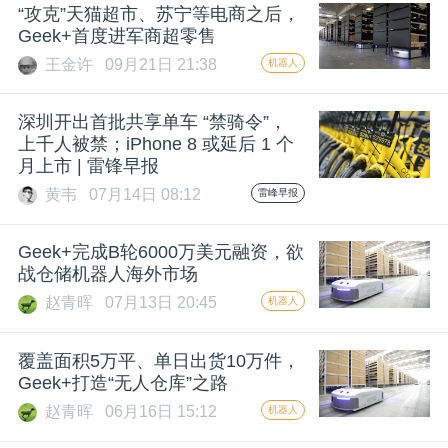
开
“攻克”天猫超市、苏宁等电商之后，
Geek+首度进军商超零售
课
王金许
09月21日 21:38
机器人
深圳开出首批共享单车 “禁骑令”，
活
上千人被禁；iPhone 8 或延后 1 个
月上市 | 雷锋早报
动
黄韦
07月14日 08:12
雷峰早报
中
Geek+完成B轮6000万美元融资，欲
战仓储机器人海外市场
心
赵青晖
07月13日 20:45
机器人
覆盖面积5万平、单日出货10万件，
GAIR
Geek+打造“无人仓库”之路
赵青晖
06月16日 15:12
机器人
专