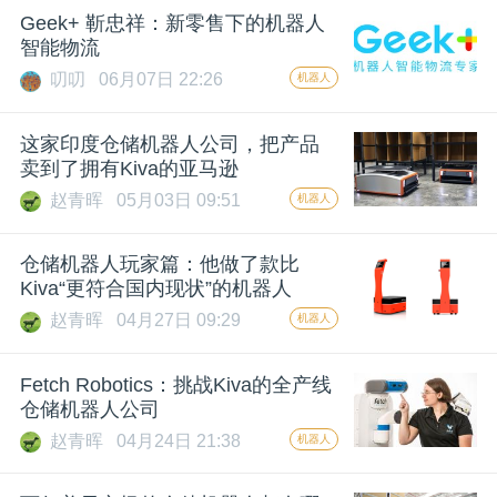
Geek+ 靳忠祥：新零售下的机器人
题
智能物流
叨叨
06月07日 22:26
机器人
爱
这家印度仓储机器人公司，把产品
卖到了拥有Kiva的亚马逊
搞
赵青晖
05月03日 09:51
机器人
机
仓储机器人玩家篇：他做了款比
Kiva“更符合国内现状”的机器人
赵青晖
04月27日 09:29
机器人
Fetch Robotics：挑战Kiva的全产线
仓储机器人公司
赵青晖
04月24日 21:38
机器人