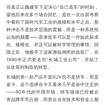
开
但真正让魏建军下定决心"自己造车"的时刻，
据他后来在多个场合回忆，是在一次出国考察
课
中看到了国外汽车工业的规模和水平之后。那
活
种冲击不是技术层面的震撼，而是一种系统性
认知的颠覆——原来造车可以是一件如此标准
动
化、规模化、并且可以被科学管理的事情。回
国之后，他接手了这家濒临倒闭的改装厂，在
中
1990年正式更名为"长城工业公司"，开始了
从改装到制造的转型。
心
长城的第一款产品不是SUV也不是轿车，而是
皮卡。这个选择在今天看来几乎是命中注定的
GAIR
——90年代的中国市场，轿车领域已经被合
资品牌牢牢占据，民营企业在技术和资金上都
专