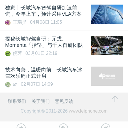
独家丨长城汽车智驾自研加速前
进，今年上车，预计采用VLA方案
王瑞昊
04月08日 11:05
揭秘长城智驾自研：元戎、
Momenta「抬轿」与千人自研团队
倪萍
03月01日 22:19
技术向善，温暖向前：长城汽车冰
雪欢乐周正式开启
於
02月07日 14:09
联系我们
关于我们
意见反馈
Copyright © 2011-2026
www.leiphone.com