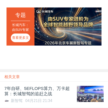
专题
长城汽车：
由SUV专家
进阶为全球
查看更多文
智能越野领
导品牌
章
相关文章
7年自研、5EFLOPS算力、万卡超
算：长城智驾的追赶之战
新智驾
04月21日 21:34