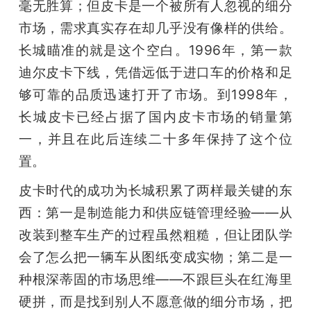
毫无胜算；但皮卡是一个被所有人忽视的细分
题
市场，需求真实存在却几乎没有像样的供给。
长城瞄准的就是这个空白。1996年，第一款
爱
迪尔皮卡下线，凭借远低于进口车的价格和足
够可靠的品质迅速打开了市场。到1998年，
搞
长城皮卡已经占据了国内皮卡市场的销量第
一，并且在此后连续二十多年保持了这个位
机
置。
皮卡时代的成功为长城积累了两样最关键的东
西：第一是制造能力和供应链管理经验——从
改装到整车生产的过程虽然粗糙，但让团队学
会了怎么把一辆车从图纸变成实物；第二是一
种根深蒂固的市场思维——不跟巨头在红海里
硬拼，而是找到别人不愿意做的细分市场，把