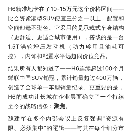
H6精准地卡在了10-15万元这个价格区间——
比合资紧凑型SUV便宜三分之一以上，配置和
空间却毫不逊色。它采用的是承载式车身结构
（更舒适、更适合城市使用），搭载的是一台
1.5T涡轮增压发动机（动力够用且油耗可
控），内饰和配置水平远超同价位竞品。
结果所有人都知道了——H6连续超过100个月
蝉联中国SUV销冠，累计销量超过400万辆，
创造了全球单一车型销量纪录。更重要的是，
H6的成功让长城在企业层面确立了一个持续
至今的战略信条：
聚焦
。
魏建军在多个内部会议上反复强调"资源有
限、必须集中"的逻辑——与其在每个细分市